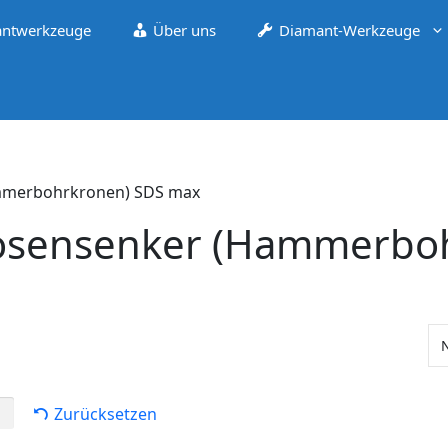
ntwerkzeuge
Über uns
Diamant-Werkzeuge
mmerbohrkronen) SDS max
osensenker (Hammerbo
Zurücksetzen