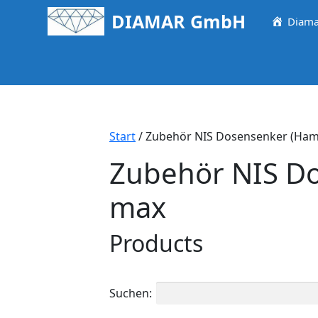
Springe
DIAMAR GmbH
Diama
zum
Inhalt
Start
/ Zubehör NIS Dosensenker (Ha
Zubehör NIS D
max
Products
Suchen: