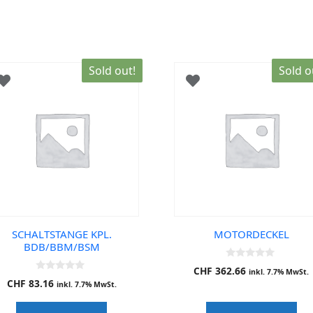
Sold out!
Sold o
SCHALTSTANGE KPL.
MOTORDECKEL
BDB/BBM/BSM
0
CHF
362.66
inkl. 7.7% MwSt.
o
0
CHF
83.16
u
inkl. 7.7% MwSt.
o
t
u
o
t
f