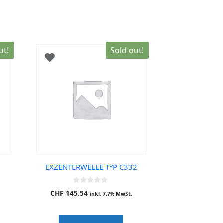
ut!
Sold out!
EXZENTERWELLE TYP C332
0
CHF
145.54
inkl. 7.7% MwSt.
o
u
t
o
f