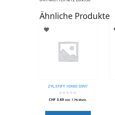
Ähnliche Produkte
ZYL.STIFT 10X60 DIN7
0
CHF
3.69
inkl. 7.7% MwSt.
o
u
t
o
f