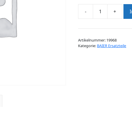
-
+
6-
KT-
MUTTER
M12
Artikelnummer:
19968
DIN936
Kategorie:
BAIER Ersatzteile
Menge