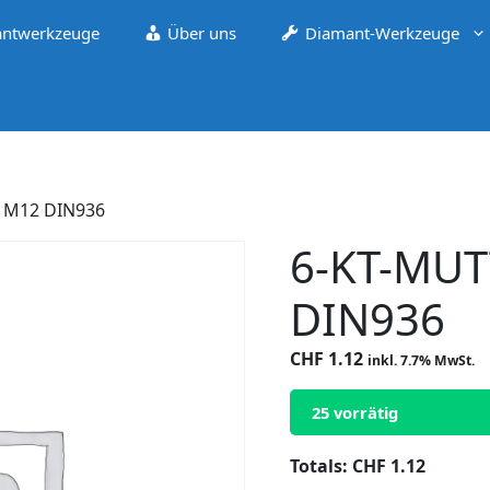
ntwerkzeuge
Über uns
Diamant-Werkzeuge
 M12 DIN936
6-KT-MU
DIN936
CHF
1.12
inkl. 7.7% MwSt.
25 vorrätig
Totals:
CHF
1.12