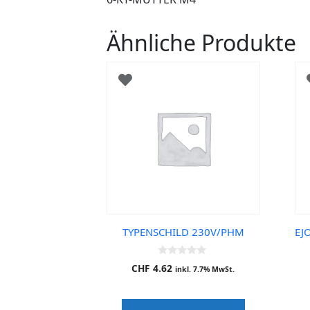
Ähnliche Produkte
TYPENSCHILD 230V/PHM
EJ
0
CHF
4.62
inkl. 7.7% MwSt.
o
u
t
o
f