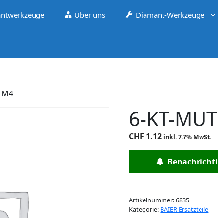
ntwerkzeuge
Über uns
Diamant-Werkzeuge
R M4
6-KT-MU
CHF
1.12
inkl. 7.7% MwSt.
Benachrichtig
Artikelnummer:
6835
Kategorie:
BAIER Ersatzteile