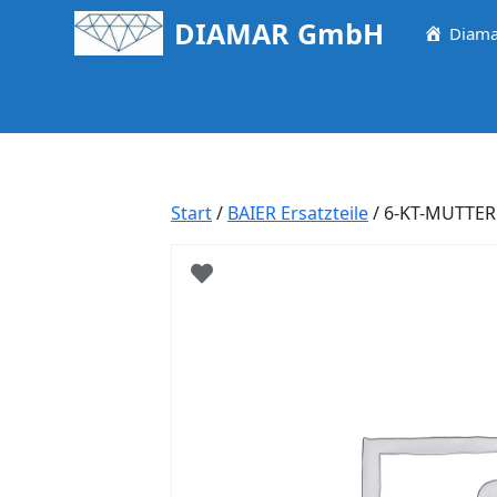
Springe
DIAMAR GmbH
Diama
zum
Inhalt
Start
/
BAIER Ersatzteile
/ 6-KT-MUTTE