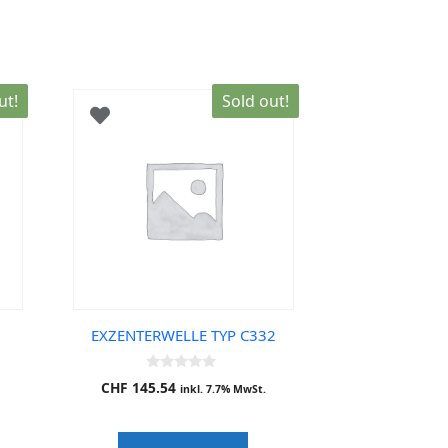
ut!
Sold out!
EXZENTERWELLE TYP C332
0
CHF
145.54
inkl. 7.7% MwSt.
o
u
t
o
f