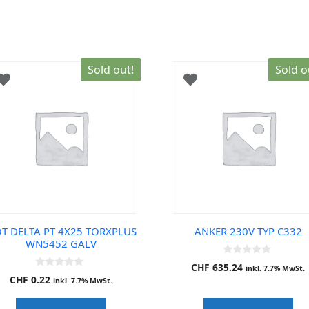
Sold out!
Sold o
OT DELTA PT 4X25 TORXPLUS
ANKER 230V TYP C332
WN5452 GALV
0
CHF
635.24
inkl. 7.7% MwSt.
o
0
CHF
0.22
u
inkl. 7.7% MwSt.
o
t
u
o
t
f