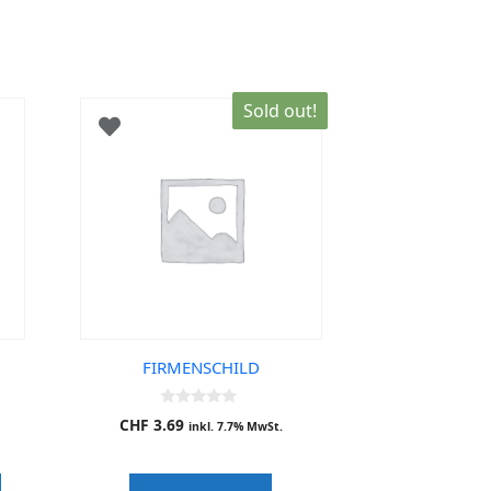
Sold out!
FIRMENSCHILD
0
CHF
3.69
inkl. 7.7% MwSt.
o
u
t
o
f