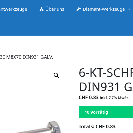
ntwerkzeuge
Über uns
Diamant-Werkzeuge
BE M8X70 DIN931 GALV.
6-KT-SC
DIN931 G
CHF
0.83
inkl. 7.7% MwSt.
10 vorrätig
Totals:
CHF
0.83