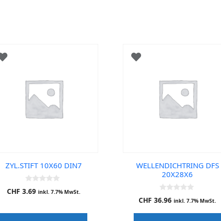
ZYL.STIFT 10X60 DIN7
WELLENDICHTRING DFS
20X28X6
0
CHF
3.69
inkl. 7.7% MwSt.
o
0
CHF
36.96
u
inkl. 7.7% MwSt.
o
t
u
o
t
f