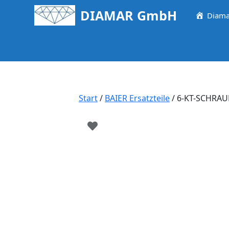
Springe
DIAMAR GmbH
Diama
zum
Inhalt
Start
/
BAIER Ersatzteile
/ 6-KT-SCHRAU