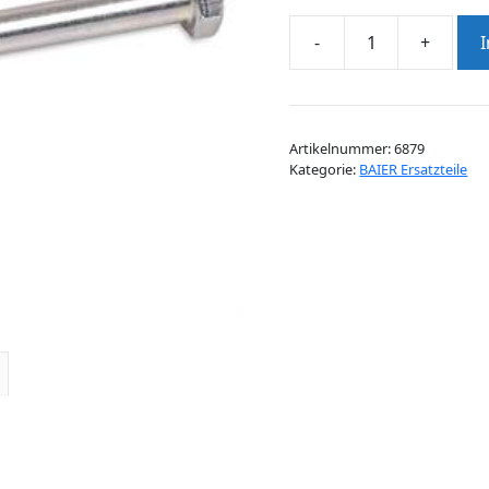
-
+
6-
KT-
SCHRAUBE
M8X70
Artikelnummer:
6879
DIN931
Kategorie:
BAIER Ersatzteile
GALV.
Menge