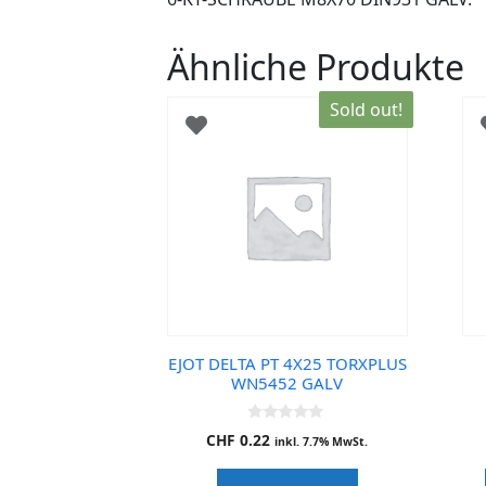
Ähnliche Produkte
Sold out!
EJOT DELTA PT 4X25 TORXPLUS
WN5452 GALV
0
CHF
0.22
inkl. 7.7% MwSt.
o
u
t