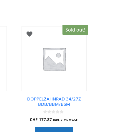
Sold out!
DOPPELZAHNRAD 34/27Z
BDB/BBM/BSM
0
CHF
177.87
inkl. 7.7% MwSt.
o
u
t