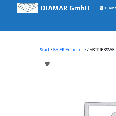
Springe
DIAMAR GmbH
Diama
zum
Inhalt
Start
/
BAIER Ersatzteile
/ ABTRIEBSWE