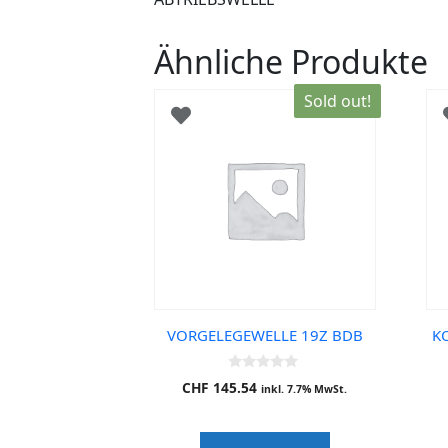
Ähnliche Produkte
Sold out!
VORGELEGEWELLE 19Z BDB
KO
0
CHF
145.54
inkl. 7.7% MwSt.
o
u
t
o
f