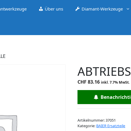
ntwerkzeuge
Über uns
Diamant-Werkzeuge
LLE
ABTRIEB
CHF
83.16
inkl. 7.7% MwSt.
Benachrichtig
Artikelnummer:
37051
Kategorie:
BAIER Ersatzteile