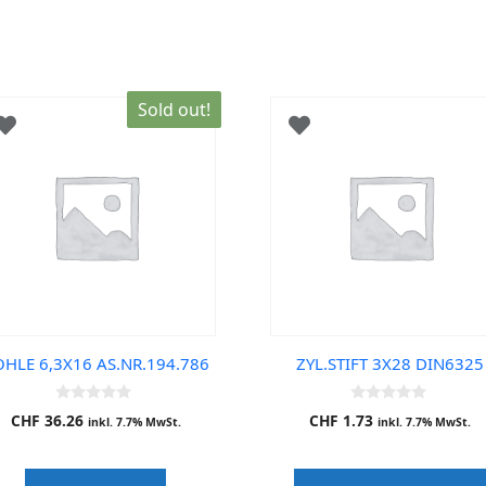
Sold out!
HLE 6,3X16 AS.NR.194.786
ZYL.STIFT 3X28 DIN6325
0
0
CHF
36.26
CHF
1.73
inkl. 7.7% MwSt.
inkl. 7.7% MwSt.
o
o
u
u
t
t
o
o
f
f