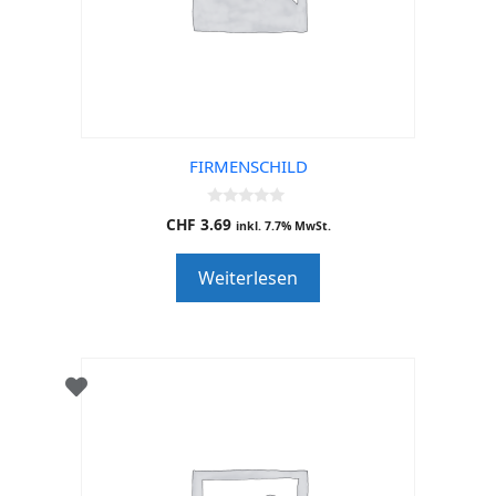
FIRMENSCHILD
0
CHF
3.69
inkl. 7.7% MwSt.
o
u
t
Weiterlesen
o
f
5