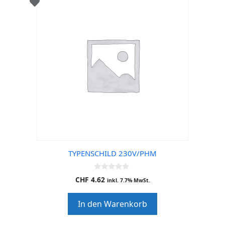
TYPENSCHILD 230V/PHM
0
CHF
4.62
inkl. 7.7% MwSt.
o
u
t
In den Warenkorb
o
f
5