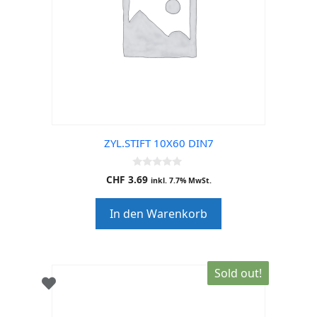
ZYL.STIFT 10X60 DIN7
0
CHF
3.69
inkl. 7.7% MwSt.
o
u
t
In den Warenkorb
o
f
5
Sold out!