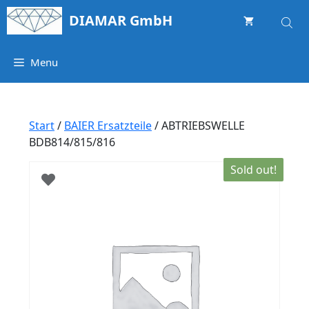
Springe
DIAMAR GmbH
zum
Inhalt
Menu
Start
/
BAIER Ersatzteile
/ ABTRIEBSWELLE
BDB814/815/816
Sold out!