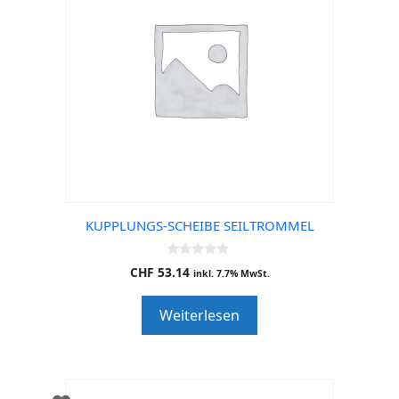
KUPPLUNGS-SCHEIBE SEILTROMMEL
0
CHF
53.14
inkl. 7.7% MwSt.
o
u
t
Weiterlesen
o
f
5