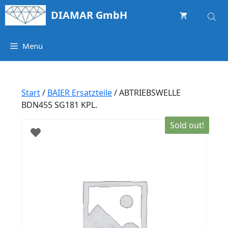
Springe
DIAMAR GmbH
zum
Inhalt
Menu
Start
/
BAIER Ersatzteile
/ ABTRIEBSWELLE
BDN455 SG181 KPL.
Sold out!