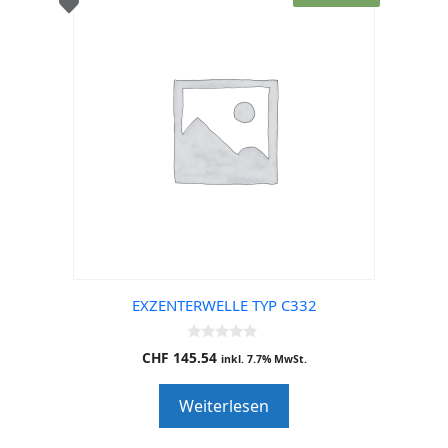
EXZENTERWELLE TYP C332
0
CHF
145.54
inkl. 7.7% MwSt.
o
u
t
Weiterlesen
o
f
5