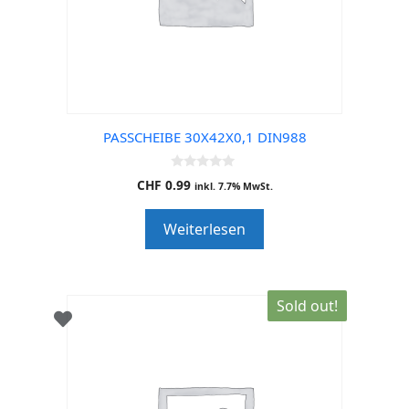
PASSCHEIBE 30X42X0,1 DIN988
0
CHF
0.99
inkl. 7.7% MwSt.
o
u
t
Weiterlesen
o
f
5
Sold out!