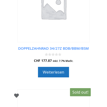
DOPPELZAHNRAD 34/27Z BDB/BBM/BSM
0
CHF
177.87
inkl. 7.7% MwSt.
o
u
t
Weiterlesen
o
f
5
Sold out!