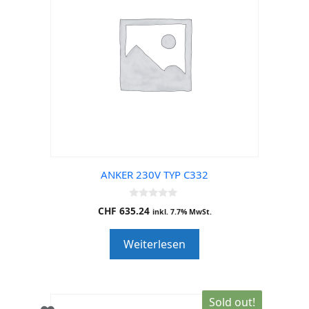
ANKER 230V TYP C332
0
CHF
635.24
inkl. 7.7% MwSt.
o
u
t
Weiterlesen
o
f
5
Sold out!