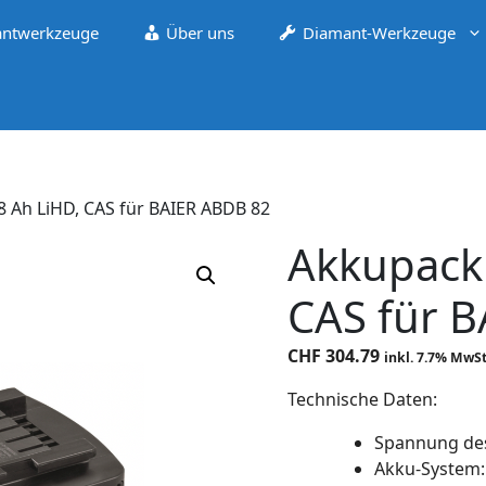
ntwerkzeuge
Über uns
Diamant-Werkzeuge
8 Ah LiHD, CAS für BAIER ABDB 82
Akkupack 
CAS für 
CHF
304.79
inkl. 7.7% MwSt
Technische Daten:
Spannung des
Akku-System: