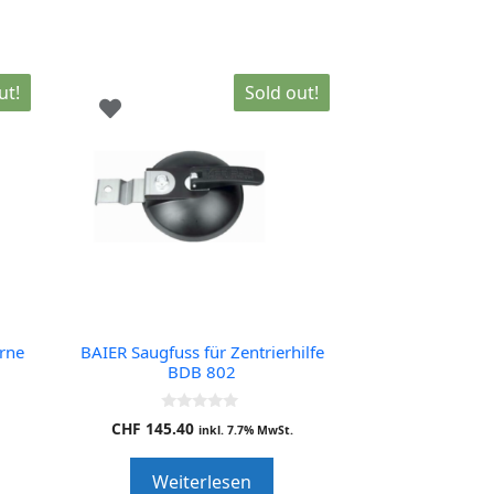
ut!
Sold out!
erne
BAIER Saugfuss für Zentrierhilfe
BDB 802
0
CHF
145.40
inkl. 7.7% MwSt.
o
u
t
Weiterlesen
o
f