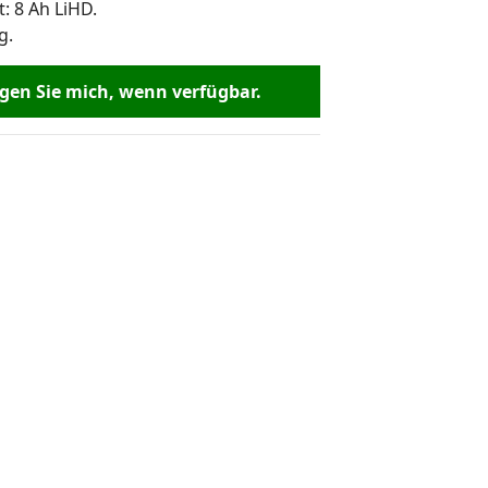
: 8 Ah LiHD.
g.
en Sie mich, wenn verfügbar.