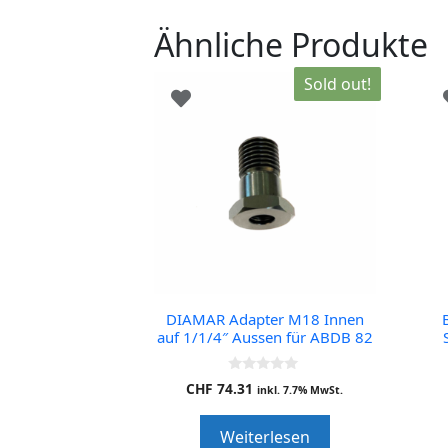
Ähnliche Produkte
Sold out!
DIAMAR Adapter M18 Innen
auf 1/1/4″ Aussen für ABDB 82
0
CHF
74.31
inkl. 7.7% MwSt.
o
u
t
Weiterlesen
o
f