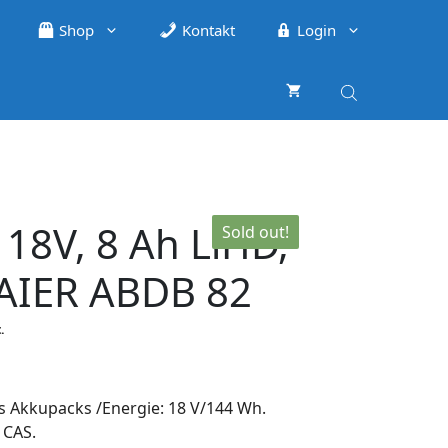
Shop
Kontakt
Login
18V, 8 Ah LiHD,
Sold out!
BAIER ABDB 82
.
 Akkupacks /Energie: 18 V/144 Wh.
 CAS.