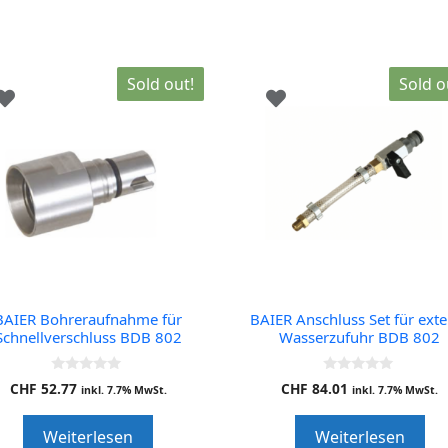
Sold out!
Sold o
BAIER Bohreraufnahme für
BAIER Anschluss Set für ext
Schnellverschluss BDB 802
Wasserzufuhr BDB 802
0
0
CHF
52.77
CHF
84.01
inkl. 7.7% MwSt.
inkl. 7.7% MwSt.
o
o
u
u
t
t
Weiterlesen
Weiterlesen
o
o
f
f