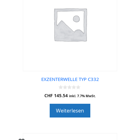
EXZENTERWELLE TYP C332
0
CHF
145.54
inkl. 7.7% MwSt.
o
u
t
Weiterlesen
o
f
5