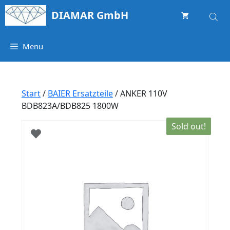
Springe
DIAMAR GmbH
zum
Inhalt
Menu
Start
/
BAIER Ersatzteile
/ ANKER 110V
BDB823A/BDB825 1800W
Sold out!