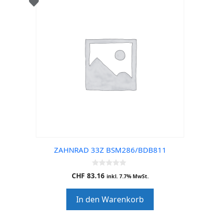
ZAHNRAD 33Z BSM286/BDB811
0
CHF
83.16
inkl. 7.7% MwSt.
o
u
t
In den Warenkorb
o
f
5