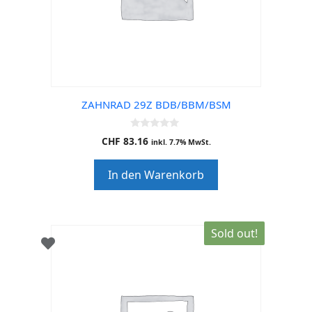
ZAHNRAD 29Z BDB/BBM/BSM
0
CHF
83.16
inkl. 7.7% MwSt.
o
u
t
In den Warenkorb
o
f
5
Sold out!