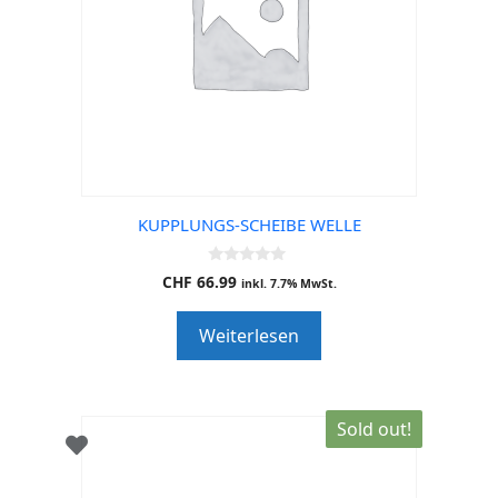
KUPPLUNGS-SCHEIBE WELLE
0
CHF
66.99
inkl. 7.7% MwSt.
o
u
t
Weiterlesen
o
f
5
Sold out!