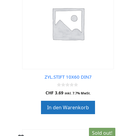
ZYL.STIFT 10X60 DIN7
0
CHF
3.69
inkl. 7.7% MwSt.
o
u
t
In den Warenkorb
o
f
5
Sold out!