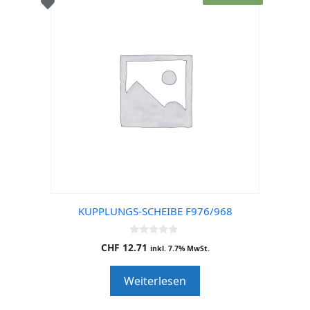
KUPPLUNGS-SCHEIBE F976/968
0
CHF
12.71
inkl. 7.7% MwSt.
o
u
t
Weiterlesen
o
f
5