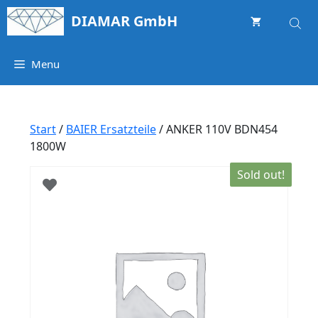
Springe
DIAMAR GmbH
zum
Inhalt
Menu
Start
/
BAIER Ersatzteile
/ ANKER 110V BDN454
1800W
Sold out!