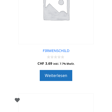
FIRMENSCHILD
0
CHF
3.69
inkl. 7.7% MwSt.
o
u
t
Weiterlesen
o
f
5