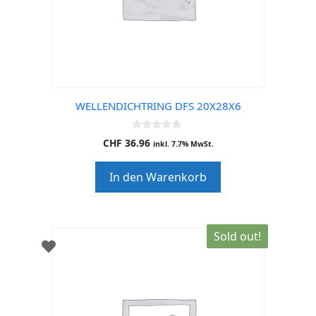
WELLENDICHTRING DFS 20X28X6
0
CHF
36.96
inkl. 7.7% MwSt.
o
u
t
In den Warenkorb
o
f
5
Sold out!