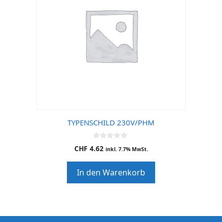
TYPENSCHILD 230V/PHM
0
CHF
4.62
inkl. 7.7% MwSt.
o
u
t
In den Warenkorb
o
f
5