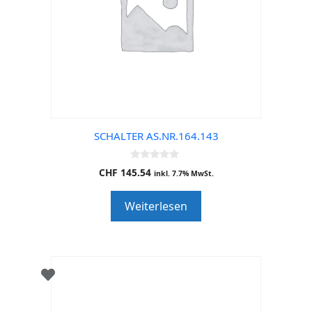
SCHALTER AS.NR.164.143
0
CHF
145.54
inkl. 7.7% MwSt.
o
u
t
Weiterlesen
o
f
5