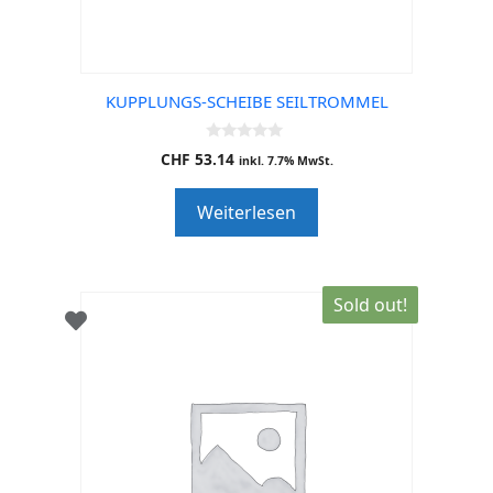
KUPPLUNGS-SCHEIBE SEILTROMMEL
0
CHF
53.14
inkl. 7.7% MwSt.
o
u
t
Weiterlesen
o
f
5
Sold out!