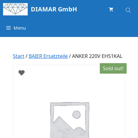
Springe
DIAMAR GmbH
zum
Inhalt
Menu
Start
/
BAIER Ersatzteile
/ ANKER 220V EHS1KAL
Sold out!