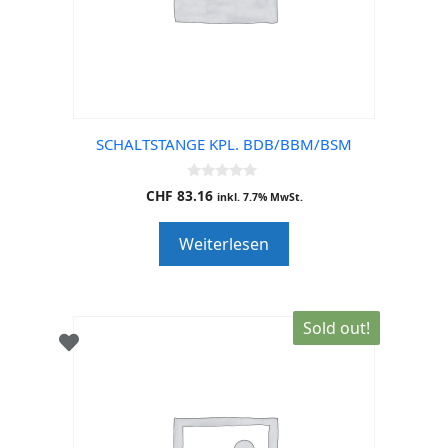
SCHALTSTANGE KPL. BDB/BBM/BSM
0
CHF
83.16
inkl. 7.7% MwSt.
o
u
t
Weiterlesen
o
f
5
Sold out!