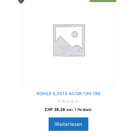
KOHLE 6,3X16 AS.NR.194.786
0
CHF
36.26
inkl. 7.7% MwSt.
o
u
t
Weiterlesen
o
f
5