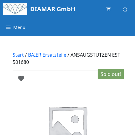
Springe
DIAMAR GmbH
zum
Inhalt
Menu
Start
/
BAIER Ersatzteile
/ ANSAUGSTUTZEN EST
501680
Sold out!