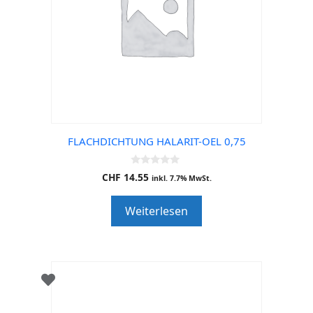
FLACHDICHTUNG HALARIT-OEL 0,75
0
CHF
14.55
inkl. 7.7% MwSt.
o
u
t
Weiterlesen
o
f
5