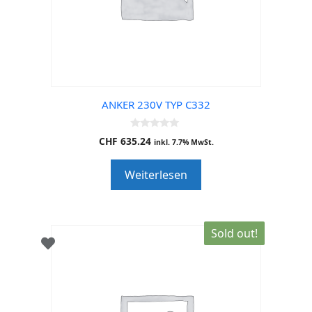
ANKER 230V TYP C332
0
CHF
635.24
inkl. 7.7% MwSt.
o
u
t
Weiterlesen
o
f
5
Sold out!