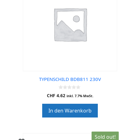
TYPENSCHILD BDB811 230V
0
CHF
4.62
inkl. 7.7% MwSt.
o
u
t
In den Warenkorb
o
f
5
Sold out!