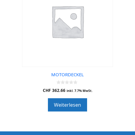
MOTORDECKEL
0
CHF
362.66
inkl. 7.7% MwSt.
o
u
t
Weiterlesen
o
f
5