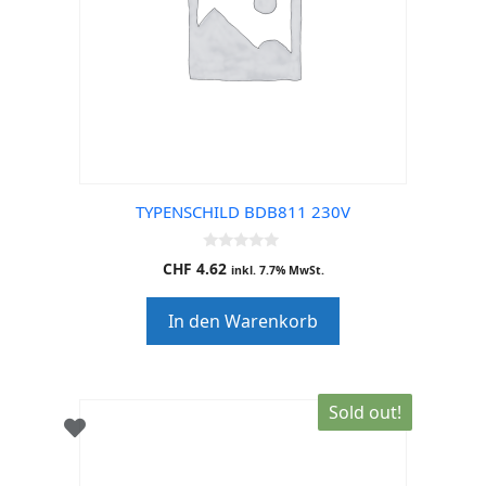
TYPENSCHILD BDB811 230V
0
CHF
4.62
inkl. 7.7% MwSt.
o
u
t
In den Warenkorb
o
f
5
Sold out!