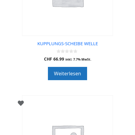
KUPPLUNGS-SCHEIBE WELLE
0
CHF
66.99
inkl. 7.7% MwSt.
o
u
t
Weiterlesen
o
f
5