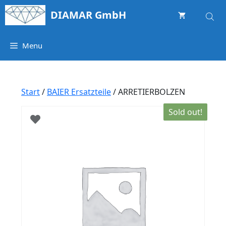
Springe
DIAMAR GmbH
zum
Inhalt
Menu
Start
/
BAIER Ersatzteile
/ ARRETIERBOLZEN
Sold out!