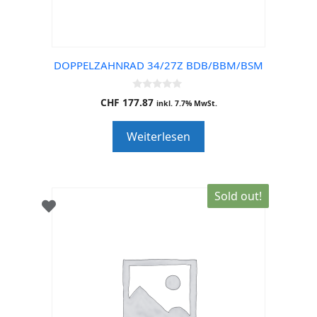
DOPPELZAHNRAD 34/27Z BDB/BBM/BSM
0
CHF
177.87
inkl. 7.7% MwSt.
o
u
t
Weiterlesen
o
f
5
Sold out!