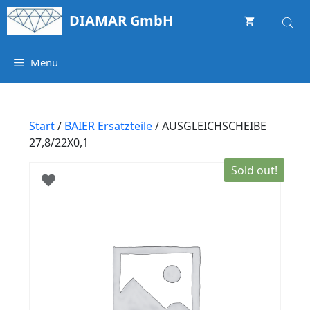
Springe
DIAMAR GmbH
zum
Inhalt
Menu
Start
/
BAIER Ersatzteile
/ AUSGLEICHSCHEIBE
27,8/22X0,1
Sold out!