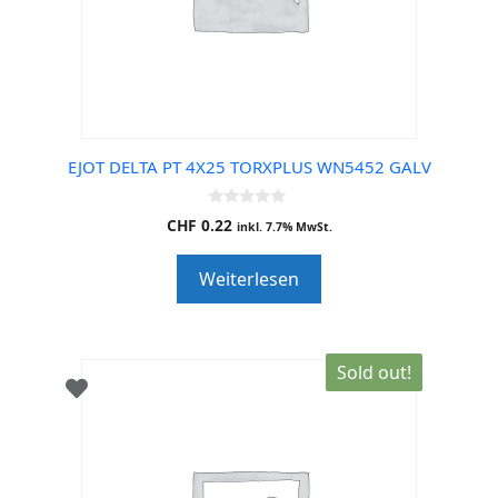
EJOT DELTA PT 4X25 TORXPLUS WN5452 GALV
0
CHF
0.22
inkl. 7.7% MwSt.
o
u
t
Weiterlesen
o
f
5
Sold out!