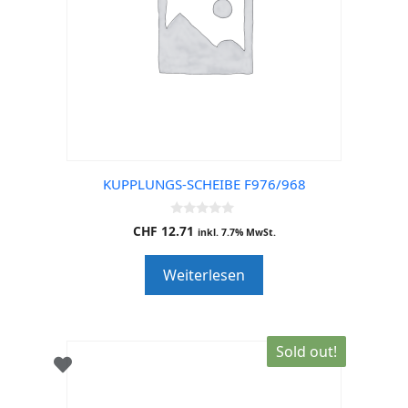
KUPPLUNGS-SCHEIBE F976/968
0
CHF
12.71
inkl. 7.7% MwSt.
o
u
t
Weiterlesen
o
f
5
Sold out!