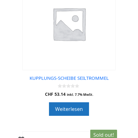
KUPPLUNGS-SCHEIBE SEILTROMMEL
0
CHF
53.14
inkl. 7.7% MwSt.
o
u
t
Weiterlesen
o
f
5
Sold out!