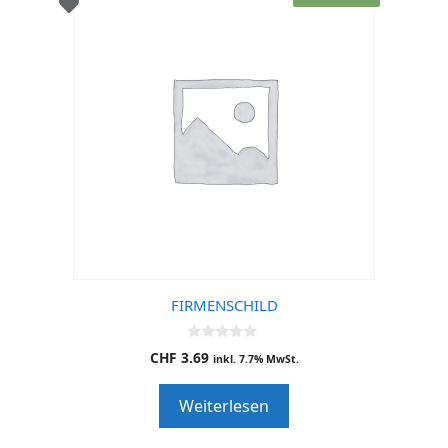
FIRMENSCHILD
0
CHF
3.69
inkl. 7.7% MwSt.
o
u
t
Weiterlesen
o
f
5