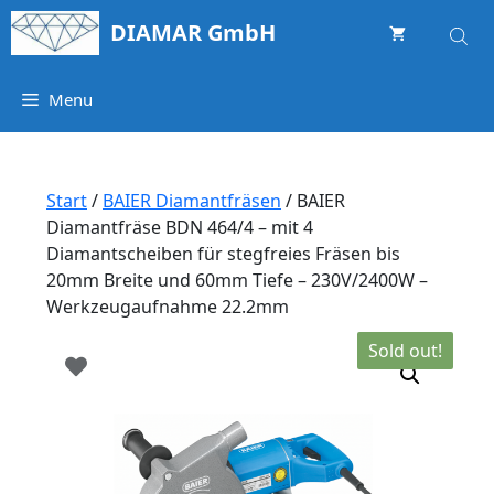
Springe
DIAMAR GmbH
zum
Inhalt
Menu
Start
/
BAIER Diamantfräsen
/ BAIER
Diamantfräse BDN 464/4 – mit 4
Diamantscheiben für stegfreies Fräsen bis
20mm Breite und 60mm Tiefe – 230V/2400W –
Werkzeugaufnahme 22.2mm
Sold out!