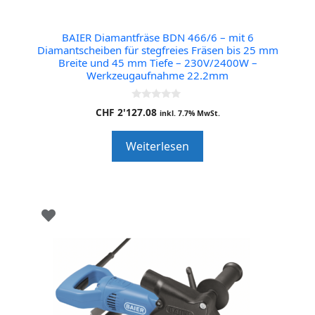
BAIER Diamantfräse BDN 466/6 – mit 6
Diamantscheiben für stegfreies Fräsen bis 25 mm
Breite und 45 mm Tiefe – 230V/2400W –
Werkzeugaufnahme 22.2mm
0
CHF
2'127.08
inkl. 7.7% MwSt.
o
u
t
Weiterlesen
o
f
5