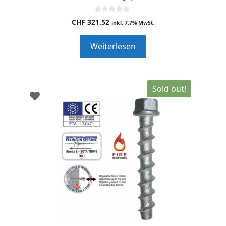
0
CHF
321.52
inkl. 7.7% MwSt.
o
u
t
Weiterlesen
o
f
5
Sold out!