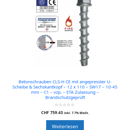
Betonschrauben CLS-H CE mit angepresster U-
Scheibe & Sechskantkopf – 12 x 110 – SW17 – 10-45
mm – C1 – vzp. – ETA Zulassung –
Brandschutzgeprüft
0
CHF
759.43
inkl. 7.7% MwSt.
o
u
t
Weiterlesen
o
f