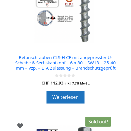
Betonschrauben CLS-H CE mit angepresster U-
Scheibe & Sechskantkopf – 6 x 80 – SW13 – 25-40
mm – vzp. – ETA Zulassung – Brandschutzgeprüft
0
CHF
112.93
inkl. 7.7% MwSt.
o
u
t
Weiterlesen
o
f
5
Sold out!