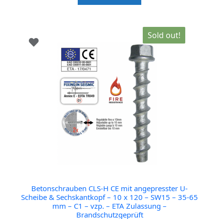
5
Sold out!
Betonschrauben CLS-H CE mit angepresster U-
Scheibe & Sechskantkopf – 10 x 120 – SW15 – 35-65
mm – C1 – vzp. – ETA Zulassung –
Brandschutzgeprüft