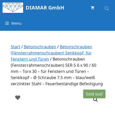
Springe
DIAMAR GmbH
zum
Inhalt
Menu
Start
/
Betonschrauben
/
Betonschrauben
(Fensterrahmenschrauben) Senkkopf, für
Fenstern und Türen
/ Betonschrauben
(Fensterrahmenschrauben) SER-S 6 x 90 / 60
mm – Torx 30 – für Fenstern und Türen –
Senkkopf – Ø Schraube 7.5 mm – blau/weiß
verzinkter Stahl – Feuerbeständige Befestigung
Sold out!