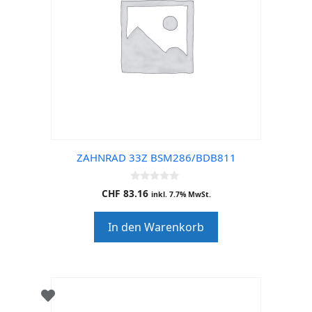
ZAHNRAD 33Z BSM286/BDB811
0
CHF
83.16
inkl. 7.7% MwSt.
o
u
t
In den Warenkorb
o
f
5