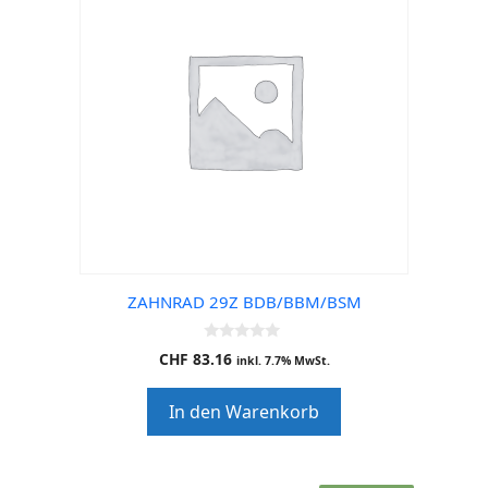
ZAHNRAD 29Z BDB/BBM/BSM
0
CHF
83.16
inkl. 7.7% MwSt.
o
u
t
In den Warenkorb
o
f
5