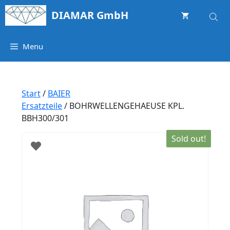
Springe
DIAMAR GmbH
zum
Inhalt
Menu
Start
/
BAIER
Ersatzteile
/ BOHRWELLENGEHAEUSE KPL.
BBH300/301
Sold out!