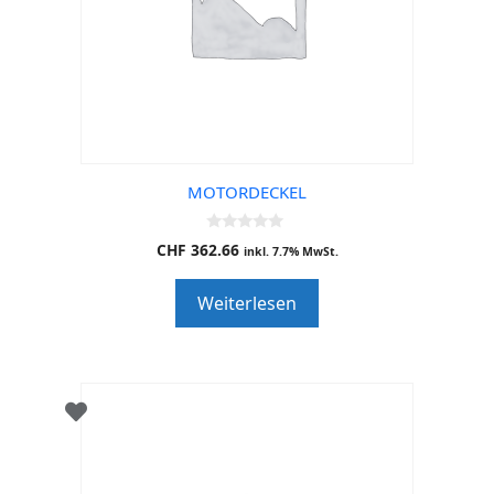
MOTORDECKEL
0
CHF
362.66
inkl. 7.7% MwSt.
o
u
t
Weiterlesen
o
f
5