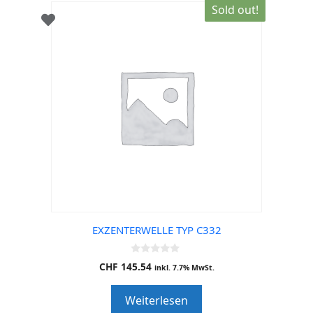
Sold out!
EXZENTERWELLE TYP C332
0
CHF
145.54
inkl. 7.7% MwSt.
o
u
t
Weiterlesen
o
f