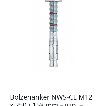
Bolzenanker NWS-CE M12
x 250 / 158 mm – vzp. –