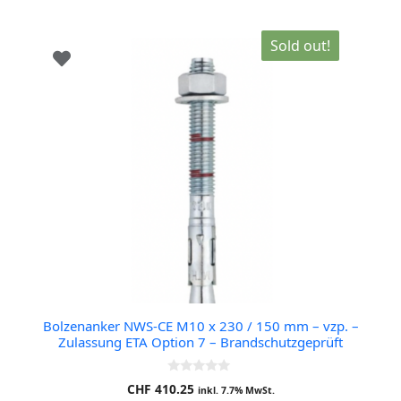
Sold out!
Bolzenanker NWS-CE M10 x 230 / 150 mm – vzp. –
Zulassung ETA Option 7 – Brandschutzgeprüft
0
CHF
410.25
inkl. 7.7% MwSt.
o