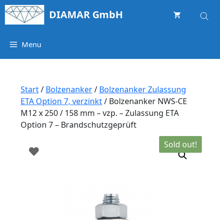
Springe
DIAMAR GmbH
zum
Inhalt
Menu
Start
/
Bolzenanker
/
Bolzenanker Zulassung
ETA Option 7, verzinkt
/ Bolzenanker NWS-CE
M12 x 250 / 158 mm – vzp. – Zulassung ETA
Option 7 – Brandschutzgeprüft
Sold out!