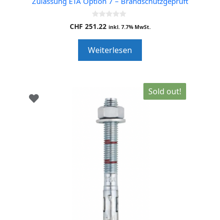
Zulassung ETA Option 7 – Brandschutzgeprüft
0
CHF
251.22
inkl. 7.7% MwSt.
o
u
t
Weiterlesen
o
f
5
Sold out!