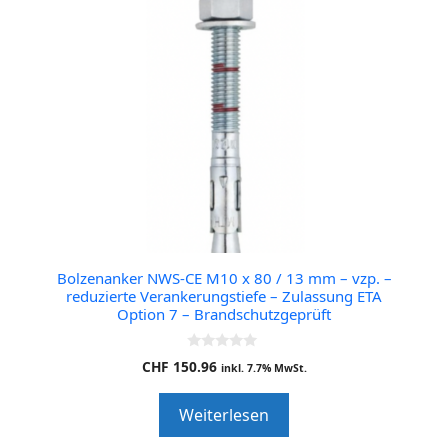
Bolzenanker NWS-CE M10 x 80 / 13 mm – vzp. –
reduzierte Verankerungstiefe – Zulassung ETA
Option 7 – Brandschutzgeprüft
0
CHF
150.96
inkl. 7.7% MwSt.
o
u
t
Weiterlesen
o
f
5