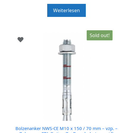
u
t
Weiterlesen
o
f
5
Sold out!
Bolzenanker NWS-CE M10 x 150 / 70 mm – vzp. –