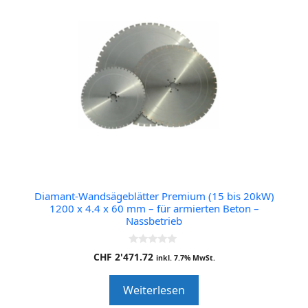
Diamant-Wandsägeblätter Premium (15 bis 20kW)
1200 x 4.4 x 60 mm – für armierten Beton –
Nassbetrieb
0
CHF
2'471.72
inkl. 7.7% MwSt.
o
u
t
Weiterlesen
o
f
5