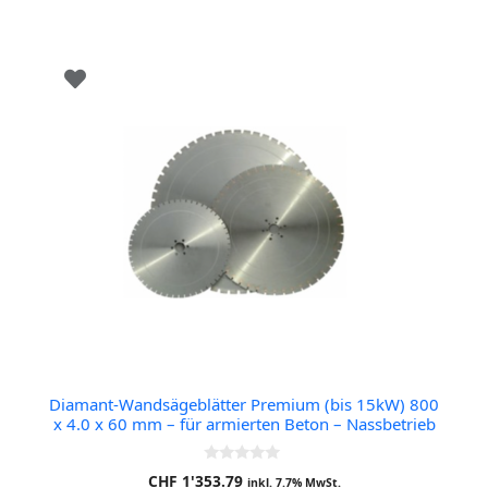
Diamant-Wandsägeblätter Premium (bis 15kW) 800
x 4.0 x 60 mm – für armierten Beton – Nassbetrieb
0
CHF
1'353.79
inkl. 7.7% MwSt.
o