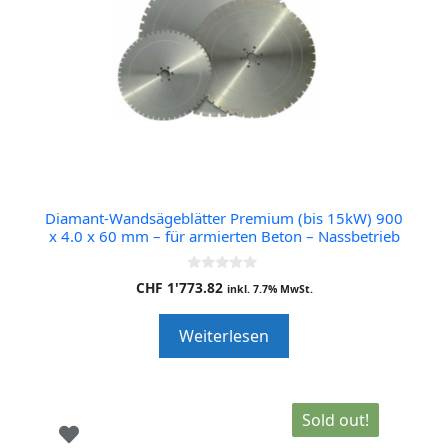
Diamant-Wandsägeblätter Premium (bis 15kW) 900
x 4.0 x 60 mm – für armierten Beton – Nassbetrieb
0
CHF
1'773.82
inkl. 7.7% MwSt.
o
u
t
Weiterlesen
o
f
5
Sold out!