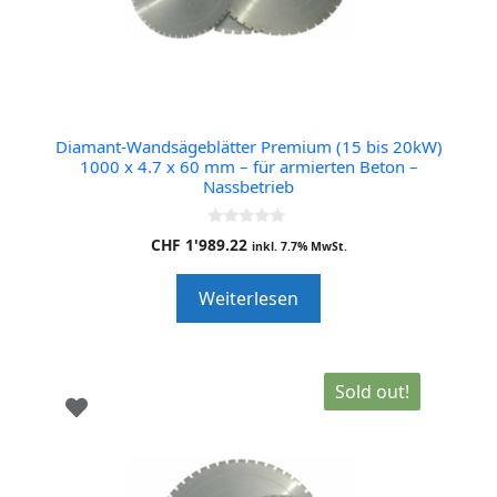
Diamant-Wandsägeblätter Premium (15 bis 20kW)
1000 x 4.7 x 60 mm – für armierten Beton –
Nassbetrieb
0
CHF
1'989.22
inkl. 7.7% MwSt.
o
u
t
Weiterlesen
o
f
5
Sold out!