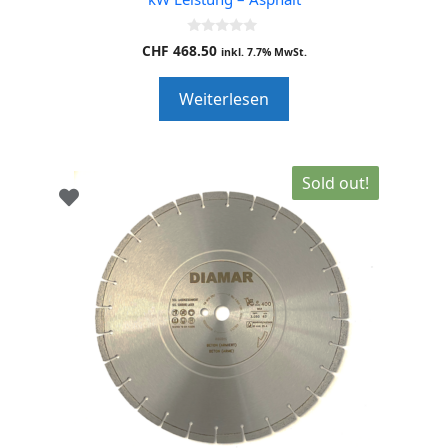
0
CHF
468.50
inkl. 7.7% MwSt.
o
u
t
Weiterlesen
o
f
5
Sold out!