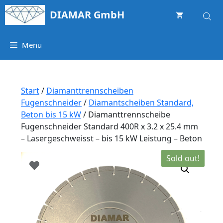
Springe
DIAMAR GmbH
zum
Inhalt
Menu
Start
/
Diamanttrennscheiben
Fugenschneider
/
Diamantscheiben Standard,
Beton bis 15 kW
/ Diamanttrennscheibe
Fugenschneider Standard 400R x 3.2 x 25.4 mm
– Lasergeschweisst – bis 15 kW Leistung – Beton
Sold out!