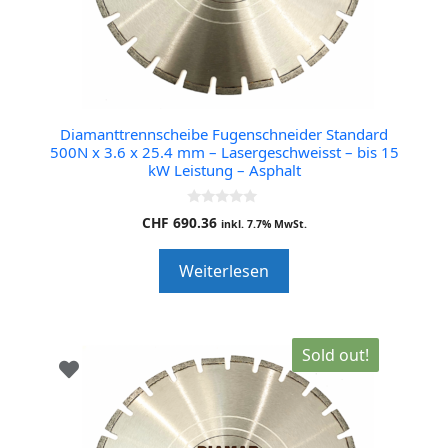
Diamanttrennscheibe Fugenschneider Standard
500N x 3.6 x 25.4 mm – Lasergeschweisst – bis 15
kW Leistung – Asphalt
0
CHF
690.36
inkl. 7.7% MwSt.
o
u
t
Weiterlesen
o
f
5
Sold out!