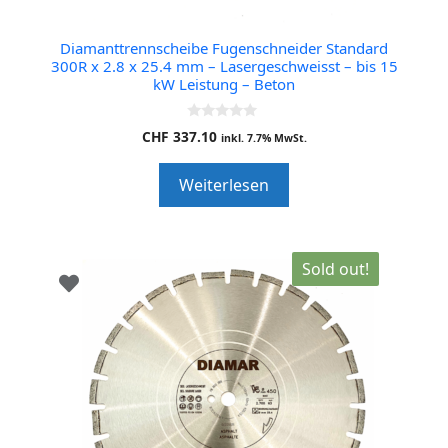
Diamanttrennscheibe Fugenschneider Standard
300R x 2.8 x 25.4 mm – Lasergeschweisst – bis 15
kW Leistung – Beton
0
CHF
337.10
inkl. 7.7% MwSt.
o
u
t
Weiterlesen
o
f
5
Sold out!