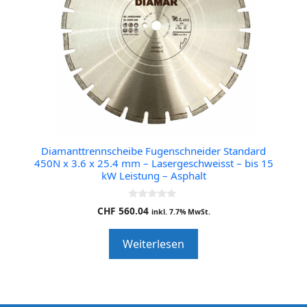
Diamanttrennscheibe Fugenschneider Standard
450N x 3.6 x 25.4 mm – Lasergeschweisst – bis 15
kW Leistung – Asphalt
0
CHF
560.04
inkl. 7.7% MwSt.
o
u
t
Weiterlesen
o
f
5