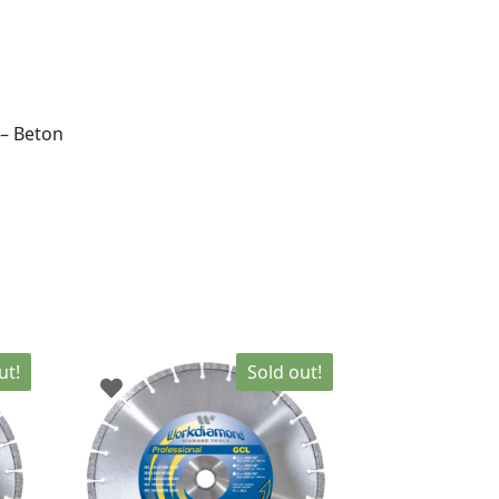
 – Beton
ut!
Sold out!