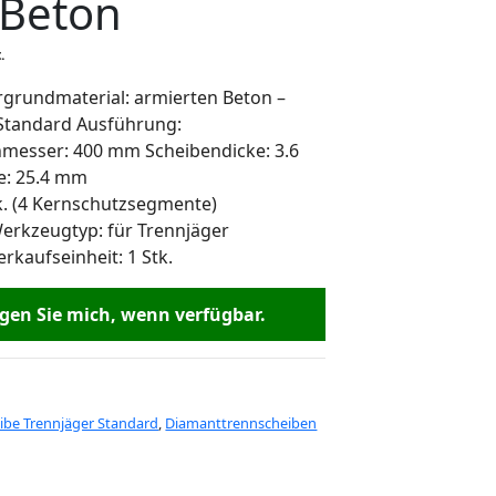
 Beton
.
rgrundmaterial: armierten Beton –
 Standard Ausführung:
messer: 400 mm Scheibendicke: 3.6
: 25.4 mm
k. (4 Kernschutzsegmente)
rkzeugtyp: für Trennjäger
kaufseinheit: 1 Stk.
en Sie mich, wenn verfügbar.
ibe Trennjäger Standard
,
Diamanttrennscheiben