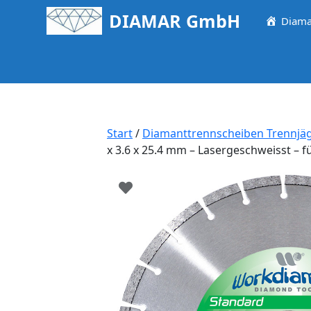
Springe
DIAMAR GmbH
Diama
zum
Inhalt
Start
/
Diamanttrennscheiben Trennjä
x 3.6 x 25.4 mm – Lasergeschweisst – f