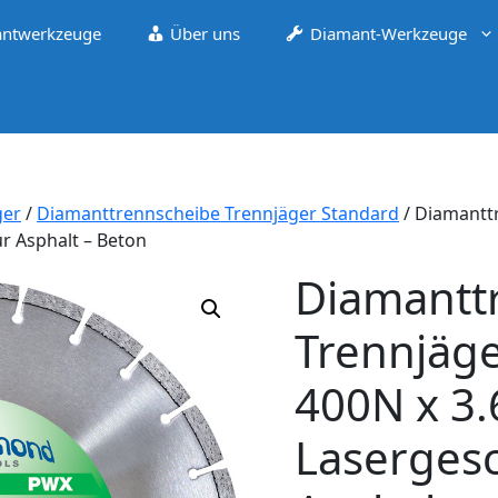
ntwerkzeuge
Über uns
Diamant-Werkzeuge
ger
/
Diamanttrennscheibe Trennjäger Standard
/ Diamantt
ür Asphalt – Beton
Diamantt
Trennjäg
400N x 3.
Lasergesc