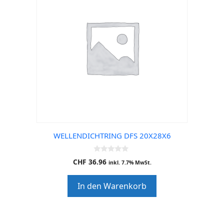
WELLENDICHTRING DFS 20X28X6
0
CHF
36.96
inkl. 7.7% MwSt.
o
u
t
In den Warenkorb
o
f
5