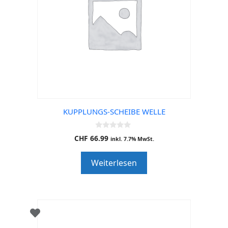
KUPPLUNGS-SCHEIBE WELLE
0
CHF
66.99
inkl. 7.7% MwSt.
o
u
t
Weiterlesen
o
f
5