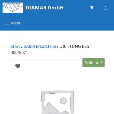
Springe
DIAMAR GmbH
zum
Inhalt
Menu
Start
/
BAIER Ersatzteile
/ DICHTUNG BSS
406/507
Sold out!