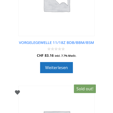
VORGELEGEWELLE 11/18Z BDB/BBM/BSM
0
CHF
83.16
inkl. 7.7% MwSt.
o
u
t
Weiterlesen
o
f
5
Sold out!