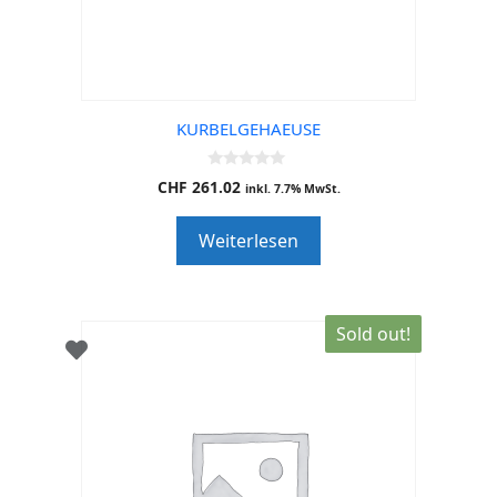
KURBELGEHAEUSE
0
CHF
261.02
inkl. 7.7% MwSt.
o
u
t
Weiterlesen
o
f
5
Sold out!