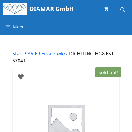
Springe
DIAMAR GmbH
zum
Inhalt
Menu
Start
/
BAIER Ersatzteile
/ DICHTUNG HG8 EST
57041
Sold out!