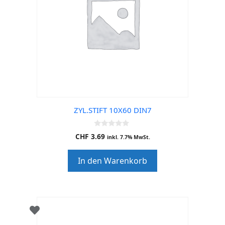
ZYL.STIFT 10X60 DIN7
0
CHF
3.69
inkl. 7.7% MwSt.
o
u
t
In den Warenkorb
o
f
5