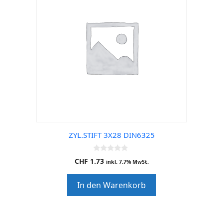
ZYL.STIFT 3X28 DIN6325
0
CHF
1.73
inkl. 7.7% MwSt.
o
u
t
In den Warenkorb
o
f
5