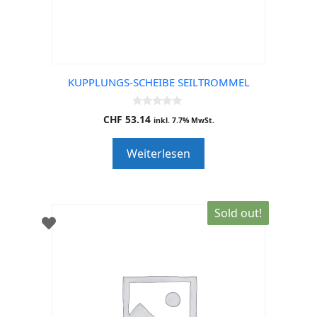
KUPPLUNGS-SCHEIBE SEILTROMMEL
0
CHF
53.14
inkl. 7.7% MwSt.
o
u
t
Weiterlesen
o
f
5
Sold out!