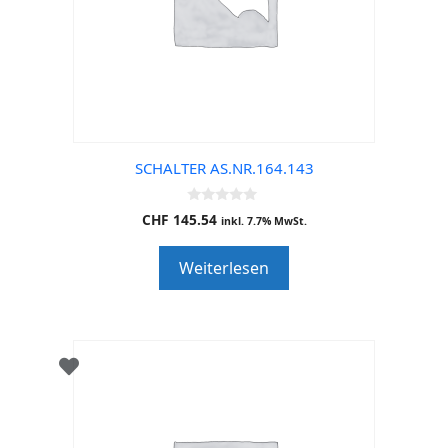
SCHALTER AS.NR.164.143
0
CHF
145.54
inkl. 7.7% MwSt.
o
u
t
Weiterlesen
o
f
5