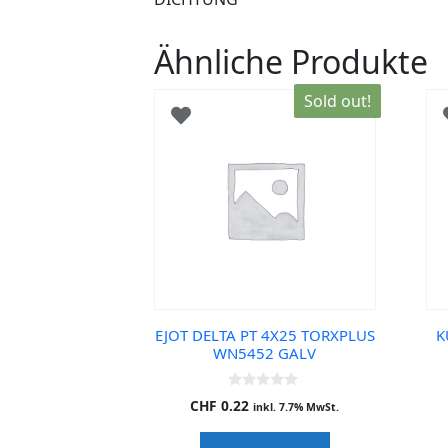
Ähnliche Produkte
Sold out!
EJOT DELTA PT 4X25 TORXPLUS
K
WN5452 GALV
0
CHF
0.22
inkl. 7.7% MwSt.
o
u
t