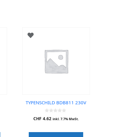
TYPENSCHILD BDB811 230V
0
CHF
4.62
inkl. 7.7% MwSt.
o
u
t
o
f