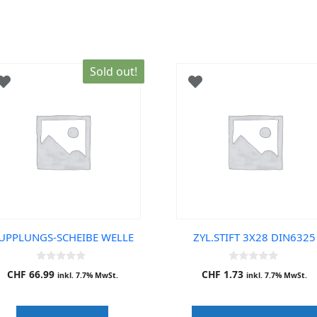
Sold out!
UPPLUNGS-SCHEIBE WELLE
ZYL.STIFT 3X28 DIN6325
0
0
CHF
66.99
CHF
1.73
inkl. 7.7% MwSt.
inkl. 7.7% MwSt.
o
o
u
u
t
t
o
o
f
f