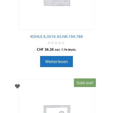
KOHLE 6,3X16 AS.NR.194.786
0
CHF
36.26
inkl. 7.7% MwSt.
o
u
t
Weiterlesen
o
f
5
Sold out!