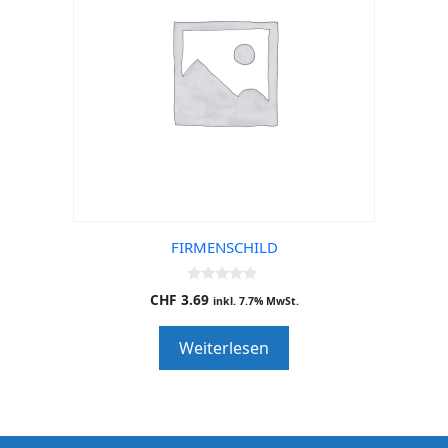
FIRMENSCHILD
0
CHF
3.69
inkl. 7.7% MwSt.
o
u
t
Weiterlesen
o
f
5