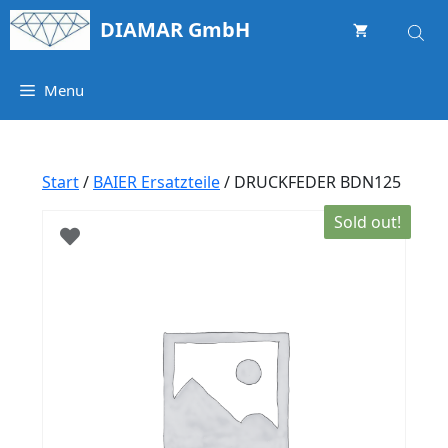
Springe
DIAMAR GmbH
zum
Inhalt
Menu
Start
/
BAIER Ersatzteile
/ DRUCKFEDER BDN125
Sold out!