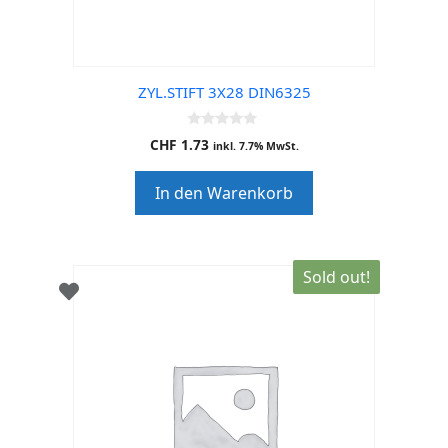
ZYL.STIFT 3X28 DIN6325
0
CHF
1.73
inkl. 7.7% MwSt.
o
u
t
In den Warenkorb
o
f
5
Sold out!