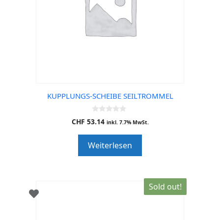
KUPPLUNGS-SCHEIBE SEILTROMMEL
0
CHF
53.14
inkl. 7.7% MwSt.
o
u
t
Weiterlesen
o
f
5
Sold out!