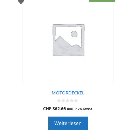
MOTORDECKEL
0
CHF
362.66
inkl. 7.7% MwSt.
o
u
t
Weiterlesen
o
f
5