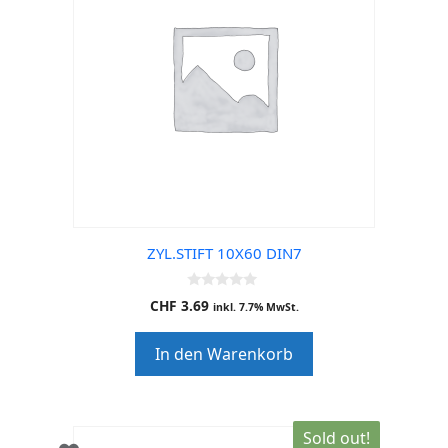
ZYL.STIFT 10X60 DIN7
0
CHF
3.69
inkl. 7.7% MwSt.
o
u
t
In den Warenkorb
o
f
5
Sold out!