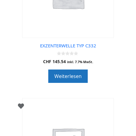
EXZENTERWELLE TYP C332
0
CHF
145.54
inkl. 7.7% MwSt.
o
u
t
Weiterlesen
o
f
5