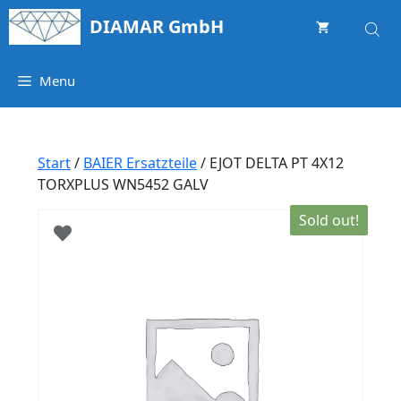
Springe
DIAMAR GmbH
zum
Inhalt
Menu
Start
/
BAIER Ersatzteile
/ EJOT DELTA PT 4X12
TORXPLUS WN5452 GALV
Sold out!