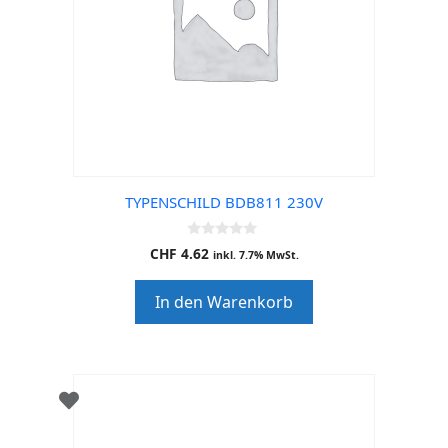
TYPENSCHILD BDB811 230V
0
CHF
4.62
inkl. 7.7% MwSt.
o
u
t
In den Warenkorb
o
f
5