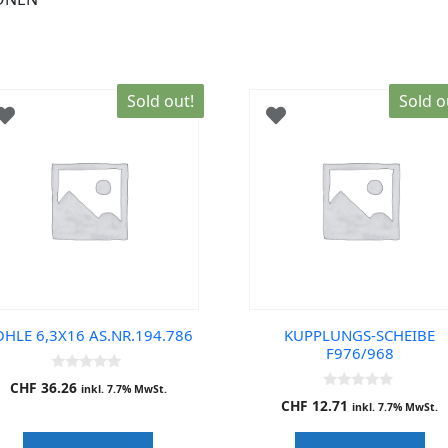
Sold out!
Sold o
HLE 6,3X16 AS.NR.194.786
KUPPLUNGS-SCHEIBE
F976/968
0
CHF
36.26
inkl. 7.7% MwSt.
o
0
CHF
12.71
u
inkl. 7.7% MwSt.
o
t
u
o
t
f