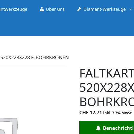
ntwerkzeuge
Über uns
Diamant-Werkzeuge
 520X228X228 F. BOHRKRONEN
FALTKAR
520X228X
BOHRKR
CHF
12.71
inkl. 7.7% MwSt.
Benachrichtig