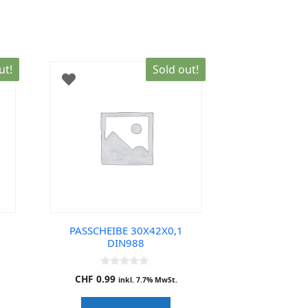
ut!
Sold out!
PASSCHEIBE 30X42X0,1
DIN988
0
CHF
0.99
inkl. 7.7% MwSt.
o
u
t