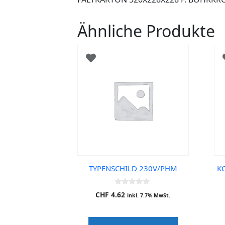
Ähnliche Produkte
TYPENSCHILD 230V/PHM
KO
0
CHF
4.62
inkl. 7.7% MwSt.
o
u
t
o
f