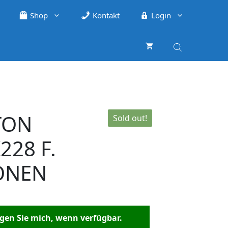
Shop
Kontakt
Login
TON
Sold out!
228 F.
ONEN
en Sie mich, wenn verfügbar.