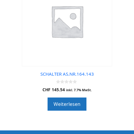
SCHALTER AS.NR.164.143
0
CHF
145.54
inkl. 7.7% MwSt.
o
u
t
Weiterlesen
o
f
5