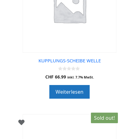
KUPPLUNGS-SCHEIBE WELLE
0
CHF
66.99
inkl. 7.7% MwSt.
o
u
t
Weiterlesen
o
f
5
Sold out!