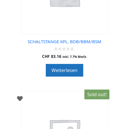
SCHALTSTANGE KPL. BDB/BBM/BSM
0
CHF
83.16
inkl. 7.7% MwSt.
o
u
t
Weiterlesen
o
f
5
Sold out!