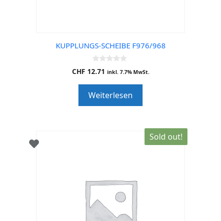
KUPPLUNGS-SCHEIBE F976/968
0
CHF
12.71
inkl. 7.7% MwSt.
o
u
t
Weiterlesen
o
f
5
Sold out!