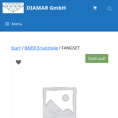
Springe
DIAMAR GmbH
zum
Inhalt
Menu
Start
/
BAIER Ersatzteile
/ FANGSET
Sold out!