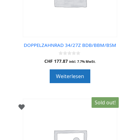
DOPPELZAHNRAD 34/27Z BDB/BBM/BSM
0
CHF
177.87
inkl. 7.7% MwSt.
o
u
t
Weiterlesen
o
f
5
Sold out!