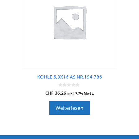
KOHLE 6,3X16 AS.NR.194.786
0
CHF
36.26
inkl. 7.7% MwSt.
o
u
t
Weiterlesen
o
f
5