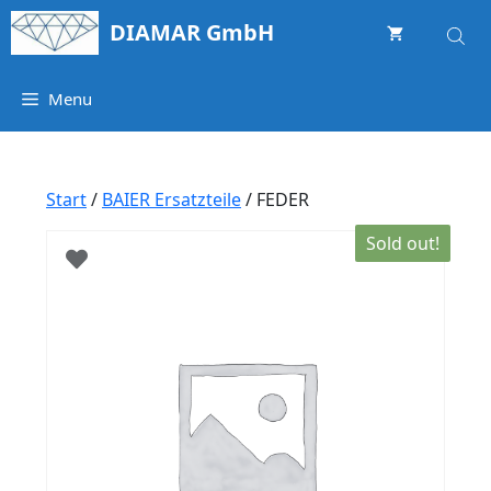
Springe
DIAMAR GmbH
zum
Inhalt
Menu
Start
/
BAIER Ersatzteile
/ FEDER
Sold out!