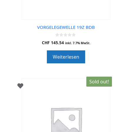
VORGELEGEWELLE 19Z BDB
0
CHF
145.54
inkl. 7.7% MwSt.
o
u
t
Weiterlesen
o
f
5
Sold out!