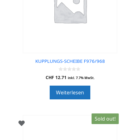
KUPPLUNGS-SCHEIBE F976/968
0
CHF
12.71
inkl. 7.7% MwSt.
o
u
t
Weiterlesen
o
f
5
Sold out!