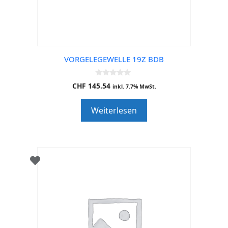
VORGELEGEWELLE 19Z BDB
0
CHF
145.54
inkl. 7.7% MwSt.
o
u
t
Weiterlesen
o
f
5