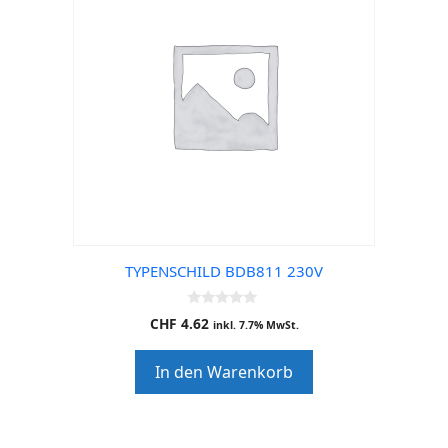
TYPENSCHILD BDB811 230V
0
CHF
4.62
inkl. 7.7% MwSt.
o
u
t
In den Warenkorb
o
f
5