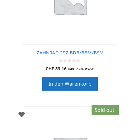
ZAHNRAD 29Z BDB/BBM/BSM
0
CHF
83.16
inkl. 7.7% MwSt.
o
u
t
In den Warenkorb
o
f
5
Sold out!