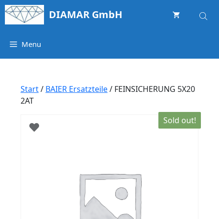
Springe
DIAMAR GmbH
zum
Inhalt
Menu
Start
/
BAIER Ersatzteile
/ FEINSICHERUNG 5X20
2AT
Sold out!