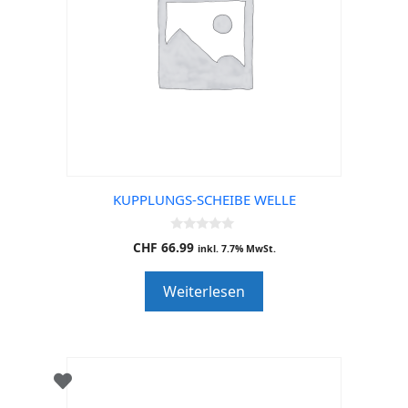
KUPPLUNGS-SCHEIBE WELLE
0
CHF
66.99
inkl. 7.7% MwSt.
o
u
t
Weiterlesen
o
f
5