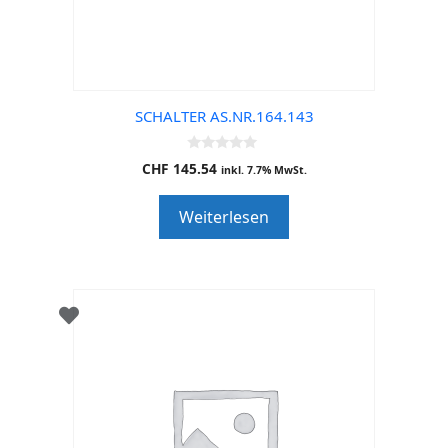
SCHALTER AS.NR.164.143
0
CHF
145.54
inkl. 7.7% MwSt.
o
u
t
Weiterlesen
o
f
5