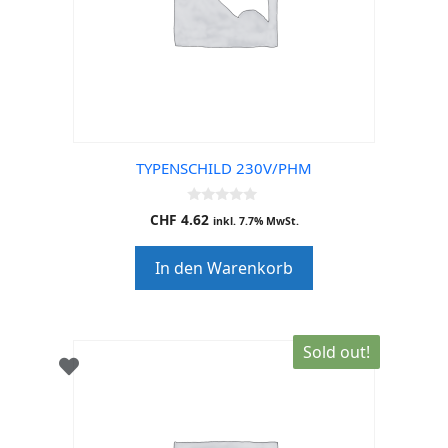
TYPENSCHILD 230V/PHM
0
CHF
4.62
inkl. 7.7% MwSt.
o
u
t
In den Warenkorb
o
f
5
Sold out!