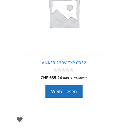
ANKER 230V TYP C332
0
CHF
635.24
inkl. 7.7% MwSt.
o
u
t
Weiterlesen
o
f
5