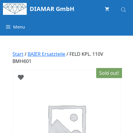
Springe
DIAMAR GmbH
zum
Inhalt
Menu
Start
/
BAIER Ersatzteile
/ FELD KPL. 110V
BMH601
Sold out!