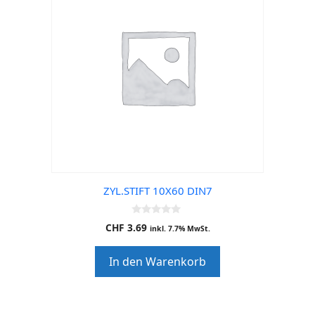
ZYL.STIFT 10X60 DIN7
0
CHF
3.69
inkl. 7.7% MwSt.
o
u
t
In den Warenkorb
o
f
5