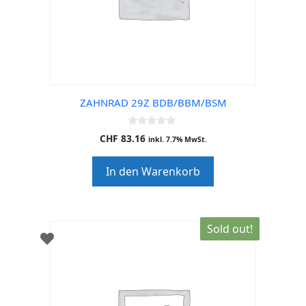
ZAHNRAD 29Z BDB/BBM/BSM
0
CHF
83.16
inkl. 7.7% MwSt.
o
u
t
In den Warenkorb
o
f
5
Sold out!