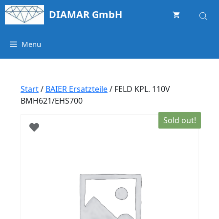
Springe
DIAMAR GmbH
zum
Inhalt
Menu
Start
/
BAIER Ersatzteile
/ FELD KPL. 110V
BMH621/EHS700
Sold out!