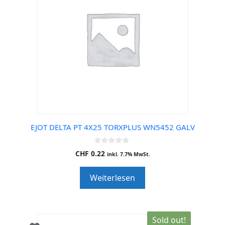
EJOT DELTA PT 4X25 TORXPLUS WN5452 GALV
0
CHF
0.22
inkl. 7.7% MwSt.
o
u
t
Weiterlesen
o
f
5
Sold out!