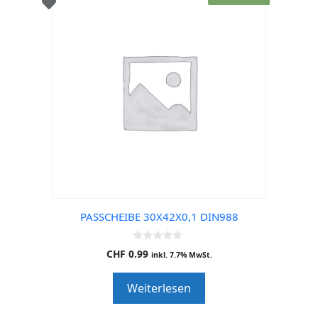
PASSCHEIBE 30X42X0,1 DIN988
0
CHF
0.99
inkl. 7.7% MwSt.
o
u
t
Weiterlesen
o
f
5