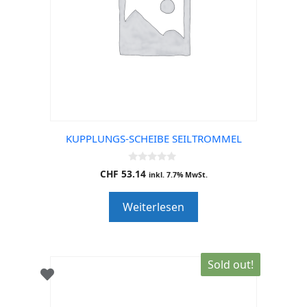
KUPPLUNGS-SCHEIBE SEILTROMMEL
0
CHF
53.14
inkl. 7.7% MwSt.
o
u
t
Weiterlesen
o
f
5
Sold out!