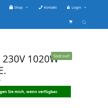
Shop
Kontakt
Login
. 230V 1020W
Sold out!
E.
.
en Sie mich, wenn verfügbar.