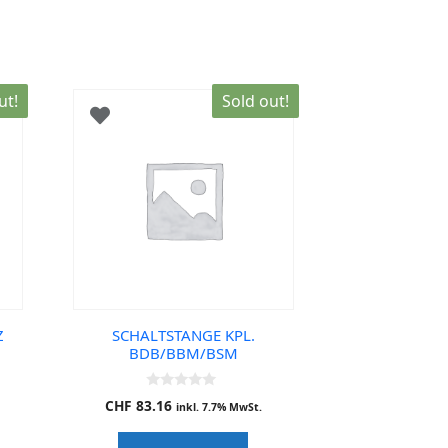
ut!
Sold out!
Z
SCHALTSTANGE KPL.
BDB/BBM/BSM
0
CHF
83.16
inkl. 7.7% MwSt.
o
u
t