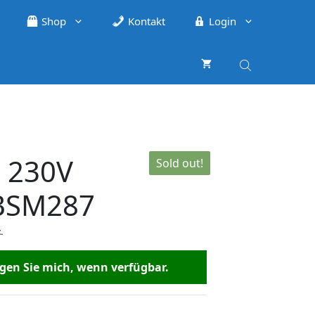
Shop
Kontakt
Login
. 230V
Sold out!
BSM287
.
en Sie mich, wenn verfügbar.