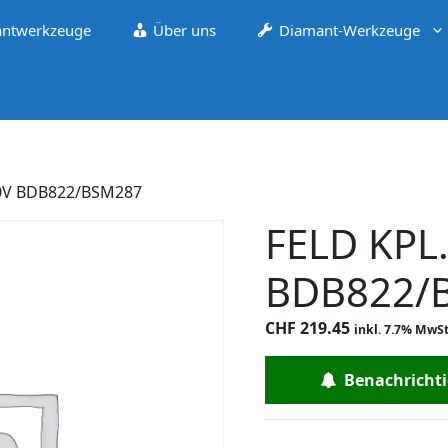
ntwerkzeuge
Über uns
Diamant-Werkzeuge
30V BDB822/BSM287
FELD KPL
BDB822/
CHF
219.45
inkl. 7.7% MwSt
Benachrichtig