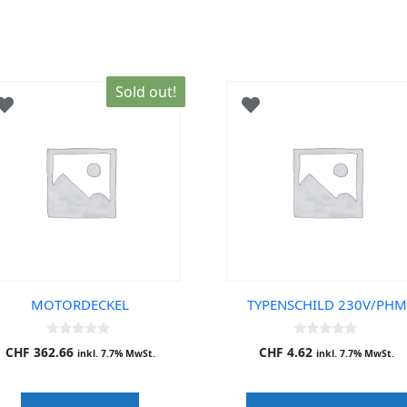
Sold out!
MOTORDECKEL
TYPENSCHILD 230V/PHM
0
0
CHF
362.66
CHF
4.62
inkl. 7.7% MwSt.
inkl. 7.7% MwSt.
o
o
u
u
t
t
o
o
f
f