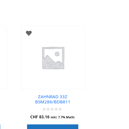
ZAHNRAD 33Z
BSM286/BDB811
0
CHF
83.16
inkl. 7.7% MwSt.
o
u
t