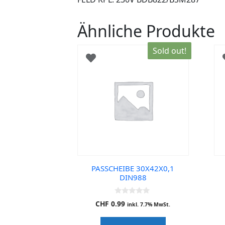
Ähnliche Produkte
Sold out!
PASSCHEIBE 30X42X0,1
DIN988
0
CHF
0.99
inkl. 7.7% MwSt.
o
u
t