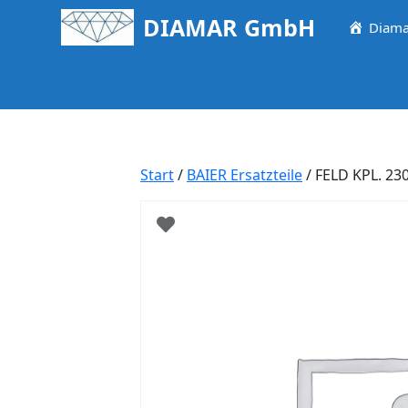
Springe
DIAMAR GmbH
Diama
zum
Inhalt
Start
/
BAIER Ersatzteile
/ FELD KPL. 2