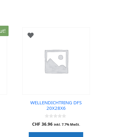
ut!
WELLENDICHTRING DFS
20X28X6
0
CHF
36.96
inkl. 7.7% MwSt.
o
u
t