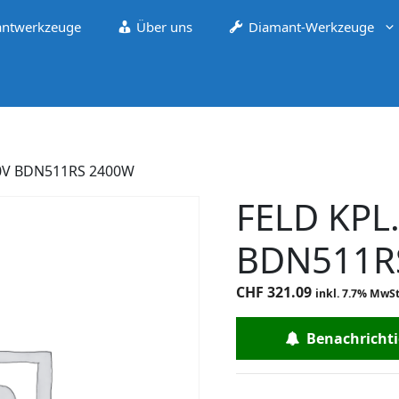
ntwerkzeuge
Über uns
Diamant-Werkzeuge
30V BDN511RS 2400W
FELD KPL
BDN511R
CHF
321.09
inkl. 7.7% MwSt
Benachrichtig