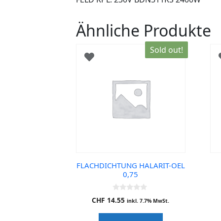
Ähnliche Produkte
Sold out!
FLACHDICHTUNG HALARIT-OEL
0,75
0
CHF
14.55
inkl. 7.7% MwSt.
o
u
t