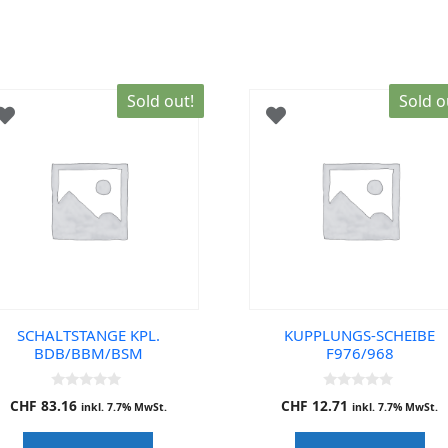
Sold out!
Sold o
SCHALTSTANGE KPL.
KUPPLUNGS-SCHEIBE
BDB/BBM/BSM
F976/968
0
0
CHF
83.16
CHF
12.71
inkl. 7.7% MwSt.
inkl. 7.7% MwSt.
o
o
u
u
t
t