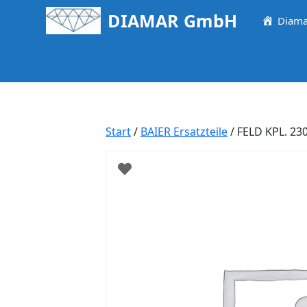
Springe
DIAMAR GmbH
Diama
zum
Inhalt
Start
/
BAIER Ersatzteile
/ FELD KPL. 2