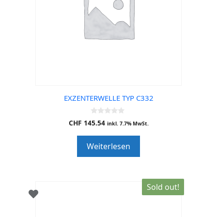
EXZENTERWELLE TYP C332
0
CHF
145.54
inkl. 7.7% MwSt.
o
u
t
Weiterlesen
o
f
5
Sold out!