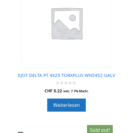
EJOT DELTA PT 4X25 TORXPLUS WN5452 GALV
0
CHF
0.22
inkl. 7.7% MwSt.
o
u
t
Weiterlesen
o
f
5
Sold out!