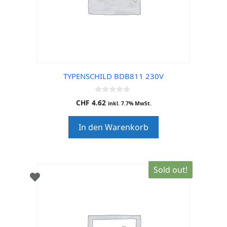
TYPENSCHILD BDB811 230V
0
CHF
4.62
inkl. 7.7% MwSt.
o
u
t
In den Warenkorb
o
f
5
Sold out!