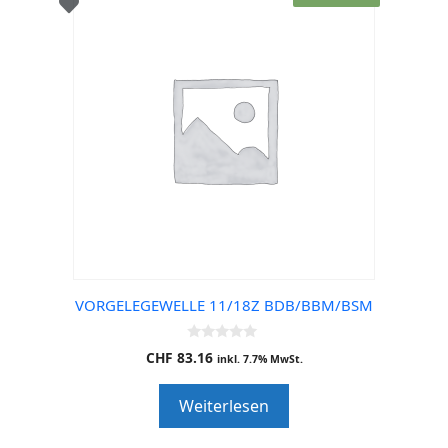
VORGELEGEWELLE 11/18Z BDB/BBM/BSM
0
CHF
83.16
inkl. 7.7% MwSt.
o
u
t
Weiterlesen
o
f
5