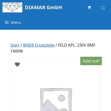
Springe
DIAMAR GmbH
zum
Inhalt
Menu
Start
/
BAIER Ersatzteile
/ FELD KPL. 230V BMF
1400W
Sold out!