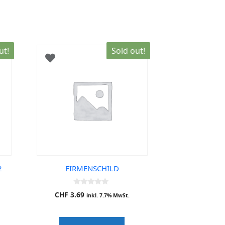
ut!
Sold out!
2
FIRMENSCHILD
0
CHF
3.69
inkl. 7.7% MwSt.
o
u
t
o
f