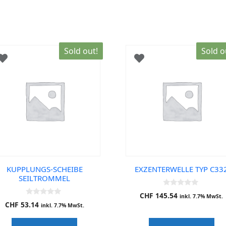
Sold out!
Sold o
KUPPLUNGS-SCHEIBE
EXZENTERWELLE TYP C33
SEILTROMMEL
0
CHF
145.54
inkl. 7.7% MwSt.
o
0
CHF
53.14
u
inkl. 7.7% MwSt.
o
t
u
o
t
f