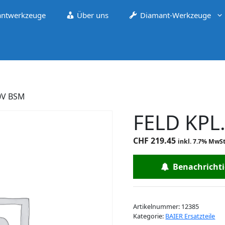
ntwerkzeuge
Über uns
Diamant-Werkzeuge
30V BSM
FELD KPL
CHF
219.45
inkl. 7.7% MwSt
Benachrichtig
Artikelnummer:
12385
Kategorie:
BAIER Ersatzteile