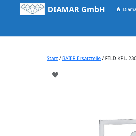
Springe
DIAMAR GmbH
Diama
zum
Inhalt
Start
/
BAIER Ersatzteile
/ FELD KPL. 2