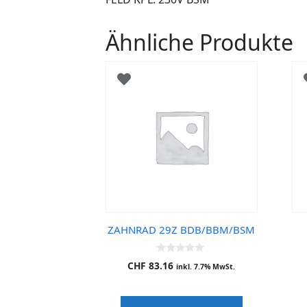
Ähnliche Produkte
ZAHNRAD 29Z BDB/BBM/BSM
0
CHF
83.16
inkl. 7.7% MwSt.
o
u
t
o
f