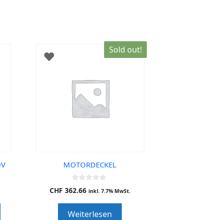
Sold out!
0V
MOTORDECKEL
0
CHF
362.66
inkl. 7.7% MwSt.
o
u
t
Weiterlesen
o
f