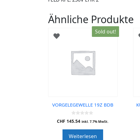
Ähnliche Produkte
Sold out!
VORGELEGEWELLE 19Z BDB
K
0
CHF
145.54
inkl. 7.7% MwSt.
o
u
t
Weiterlesen
o
f