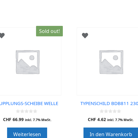
Sold out!
UPPLUNGS-SCHEIBE WELLE
TYPENSCHILD BDB811 23
0
0
CHF
66.99
CHF
4.62
inkl. 7.7% MwSt.
inkl. 7.7% MwSt.
o
o
u
u
t
t
Weiterlesen
In den Warenkorb
o
o
f
f