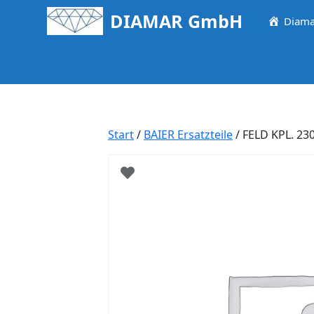
Springe
DIAMAR GmbH
Diama
zum
Inhalt
Start
/
BAIER Ersatzteile
/ FELD KPL. 23