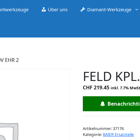
ntwerkzeuge
Über uns
Diamant-Werkzeuge
0V EHR 2
FELD KPL
CHF
219.45
inkl. 7.7% MwSt
Benachrichtig
Artikelnummer:
37176
Kategorie:
BAIER Ersatzteile