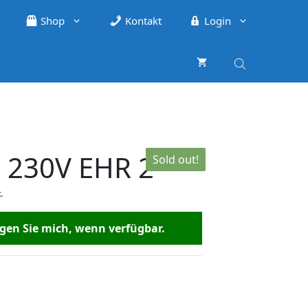
Shop
Kontakt
Login
. 230V EHR 2
Sold out!
.
en Sie mich, wenn verfügbar.