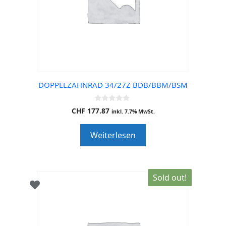
DOPPELZAHNRAD 34/27Z BDB/BBM/BSM
0
CHF
177.87
inkl. 7.7% MwSt.
o
u
t
Weiterlesen
o
f
5
Sold out!