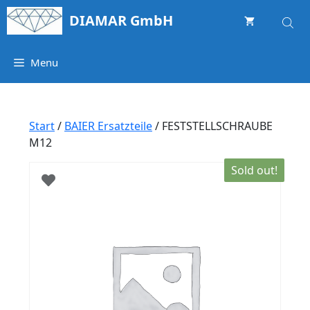
Springe
DIAMAR GmbH
zum
Inhalt
Menu
Start
/
BAIER Ersatzteile
/ FESTSTELLSCHRAUBE
M12
Sold out!