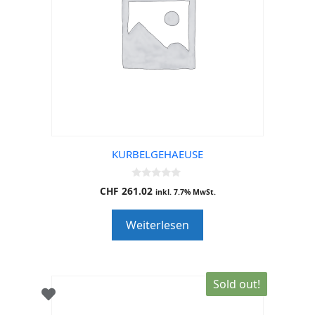
KURBELGEHAEUSE
0
CHF
261.02
inkl. 7.7% MwSt.
o
u
t
Weiterlesen
o
f
5
Sold out!