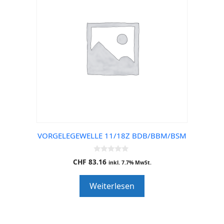
VORGELEGEWELLE 11/18Z BDB/BBM/BSM
0
CHF
83.16
inkl. 7.7% MwSt.
o
u
t
Weiterlesen
o
f
5