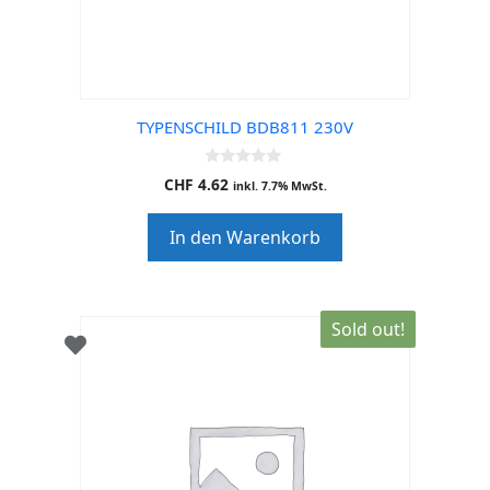
TYPENSCHILD BDB811 230V
0
CHF
4.62
inkl. 7.7% MwSt.
o
u
t
In den Warenkorb
o
f
5
Sold out!