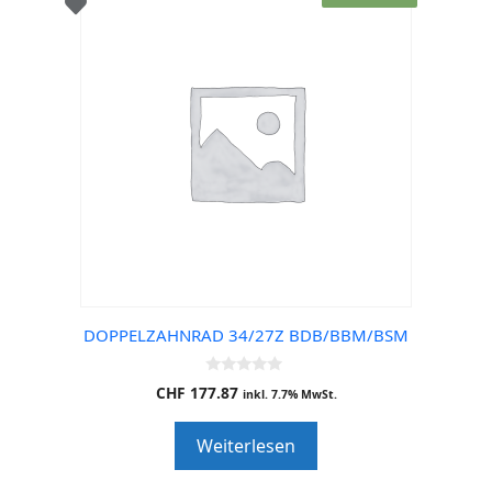
DOPPELZAHNRAD 34/27Z BDB/BBM/BSM
0
CHF
177.87
inkl. 7.7% MwSt.
o
u
t
Weiterlesen
o
f
5