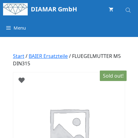
Springe
DIAMAR GmbH
zum
Inhalt
Menu
Start
/
BAIER Ersatzteile
/ FLUEGELMUTTER M5
DIN315
Sold out!