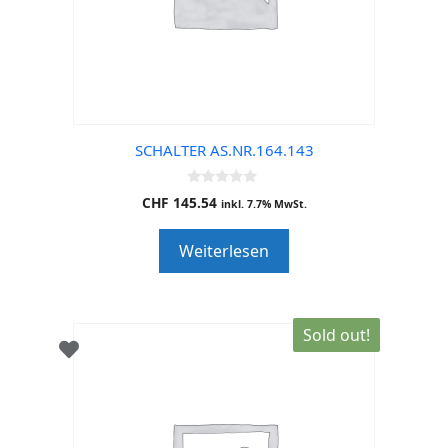
SCHALTER AS.NR.164.143
0
CHF
145.54
inkl. 7.7% MwSt.
o
u
t
Weiterlesen
o
f
5
Sold out!