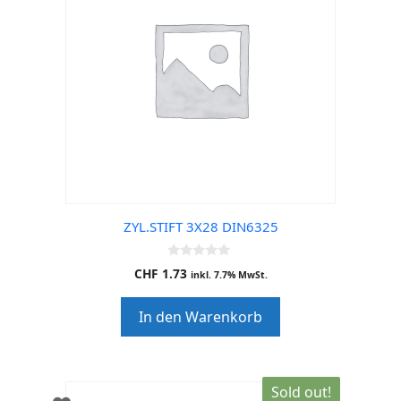
ZYL.STIFT 3X28 DIN6325
0
CHF
1.73
inkl. 7.7% MwSt.
o
u
t
In den Warenkorb
o
f
5
Sold out!