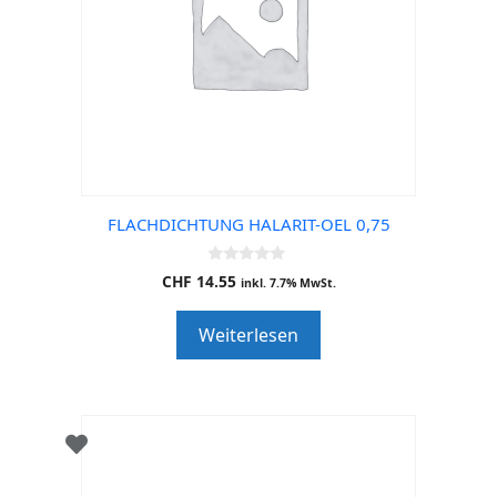
FLACHDICHTUNG HALARIT-OEL 0,75
0
CHF
14.55
inkl. 7.7% MwSt.
o
u
t
Weiterlesen
o
f
5