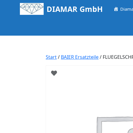
Springe
DIAMAR GmbH
Diama
zum
Inhalt
Start
/
BAIER Ersatzteile
/ FLUEGELSCH