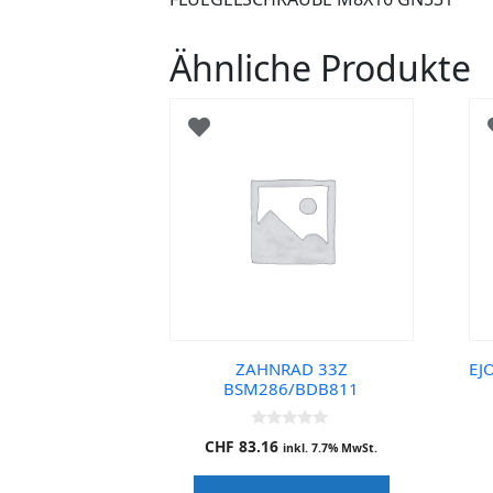
Ähnliche Produkte
ZAHNRAD 33Z
EJ
BSM286/BDB811
0
CHF
83.16
inkl. 7.7% MwSt.
o
u
t