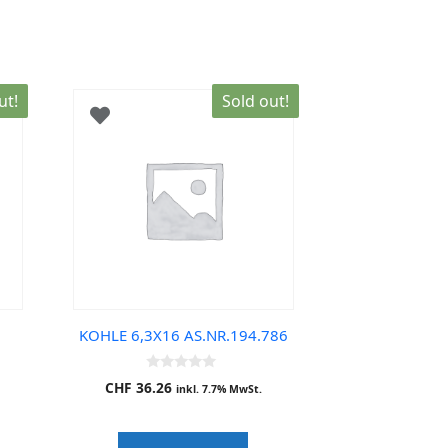
ut!
Sold out!
KOHLE 6,3X16 AS.NR.194.786
0
CHF
36.26
inkl. 7.7% MwSt.
o
u
t
o
f