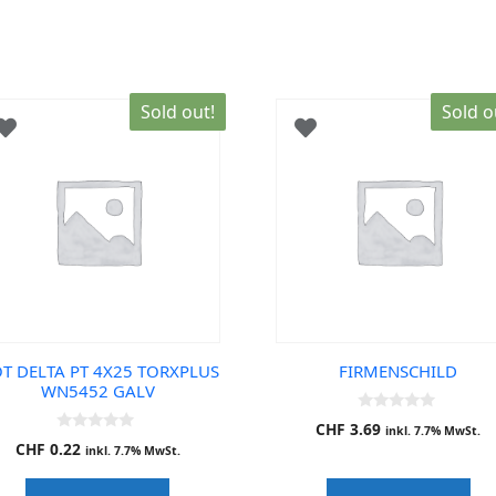
Sold out!
Sold o
OT DELTA PT 4X25 TORXPLUS
FIRMENSCHILD
WN5452 GALV
0
CHF
3.69
inkl. 7.7% MwSt.
o
0
CHF
0.22
u
inkl. 7.7% MwSt.
o
t
u
o
t
f