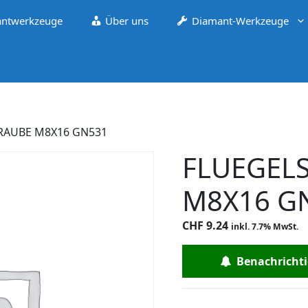
ntwerkzeuge
Über uns
Diamant-Werkzeuge
RAUBE M8X16 GN531
FLUEGEL
M8X16 G
CHF
9.24
inkl. 7.7% MwSt.
Benachrichtig