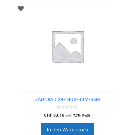
ZAHNRAD 29Z BDB/BBM/BSM
0
CHF
83.16
inkl. 7.7% MwSt.
o
u
t
In den Warenkorb
o
f