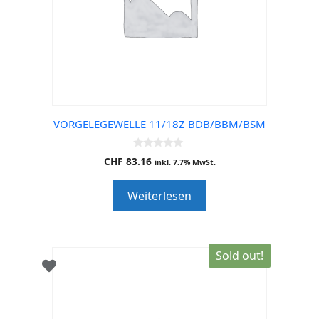
VORGELEGEWELLE 11/18Z BDB/BBM/BSM
0
CHF
83.16
inkl. 7.7% MwSt.
o
u
t
Weiterlesen
o
f
5
Sold out!