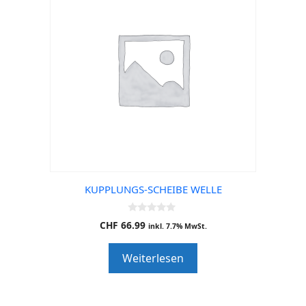
KUPPLUNGS-SCHEIBE WELLE
0
CHF
66.99
inkl. 7.7% MwSt.
o
u
t
Weiterlesen
o
f
5