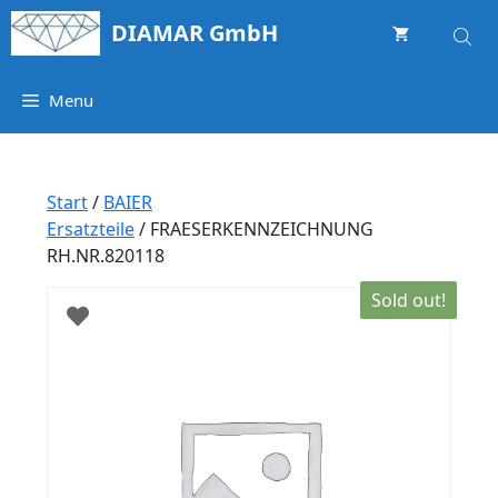
Springe
DIAMAR GmbH
zum
Inhalt
Menu
Start
/
BAIER
Ersatzteile
/ FRAESERKENNZEICHNUNG
RH.NR.820118
Sold out!