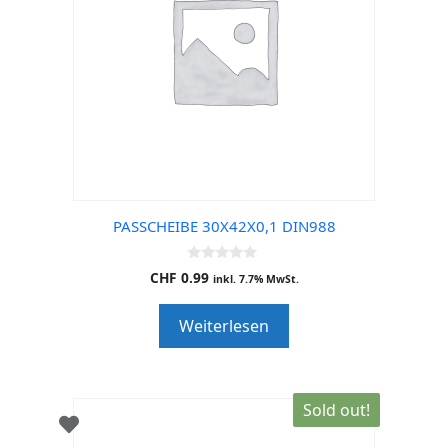
PASSCHEIBE 30X42X0,1 DIN988
0
CHF
0.99
inkl. 7.7% MwSt.
o
u
t
Weiterlesen
o
f
5
Sold out!