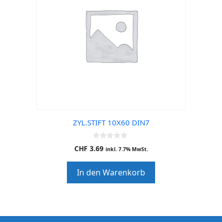
ZYL.STIFT 10X60 DIN7
0
CHF
3.69
inkl. 7.7% MwSt.
o
u
t
In den Warenkorb
o
f
5