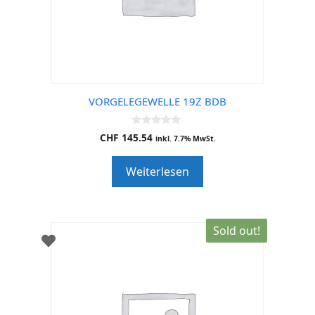
VORGELEGEWELLE 19Z BDB
0
CHF
145.54
inkl. 7.7% MwSt.
o
u
t
Weiterlesen
o
f
5
Sold out!