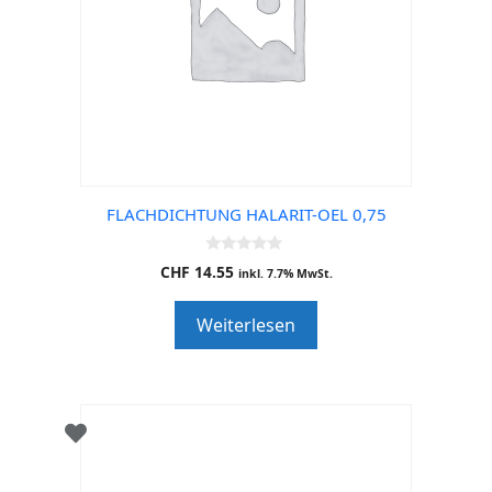
FLACHDICHTUNG HALARIT-OEL 0,75
0
CHF
14.55
inkl. 7.7% MwSt.
o
u
t
Weiterlesen
o
f
5