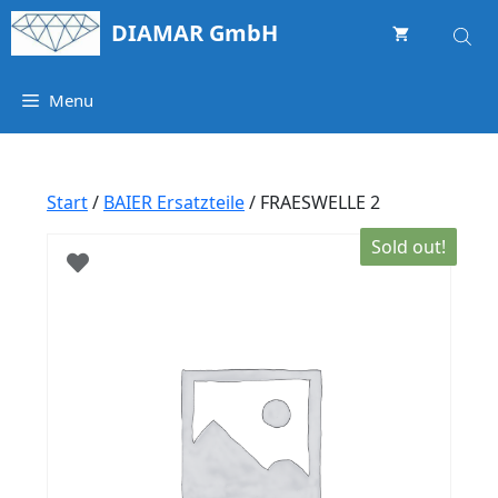
Springe
DIAMAR GmbH
zum
Inhalt
Menu
Start
/
BAIER Ersatzteile
/ FRAESWELLE 2
Sold out!