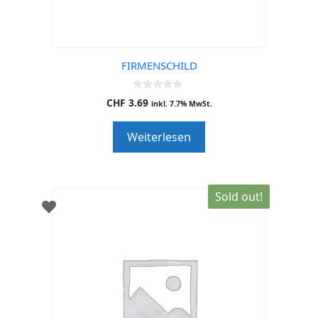
FIRMENSCHILD
0
CHF
3.69
inkl. 7.7% MwSt.
o
u
t
Weiterlesen
o
f
5
Sold out!