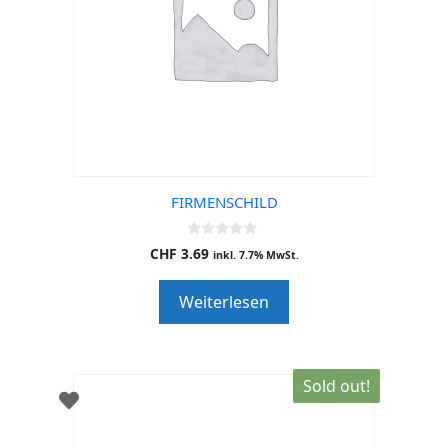
FIRMENSCHILD
0
CHF
3.69
inkl. 7.7% MwSt.
o
u
t
Weiterlesen
o
f
5
Sold out!