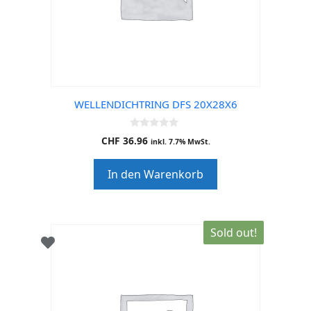
WELLENDICHTRING DFS 20X28X6
0
CHF
36.96
inkl. 7.7% MwSt.
o
u
t
In den Warenkorb
o
f
5
Sold out!