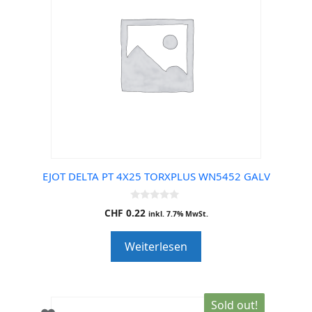
EJOT DELTA PT 4X25 TORXPLUS WN5452 GALV
0
CHF
0.22
inkl. 7.7% MwSt.
o
u
t
Weiterlesen
o
f
5
Sold out!