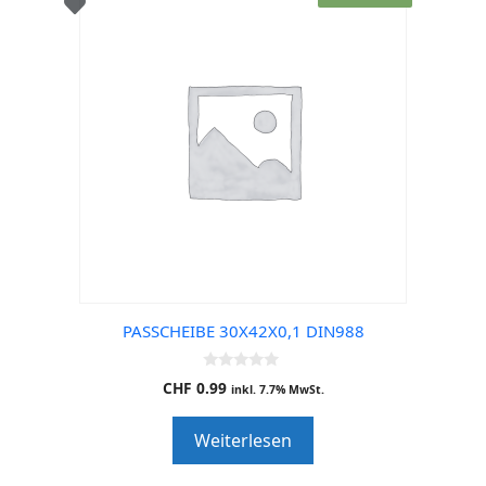
PASSCHEIBE 30X42X0,1 DIN988
0
CHF
0.99
inkl. 7.7% MwSt.
o
u
t
Weiterlesen
o
f
5