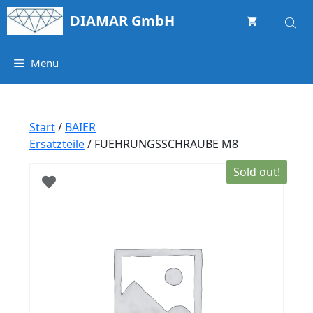
Springe
DIAMAR GmbH
zum
Inhalt
Menu
Start
/
BAIER
Ersatzteile
/ FUEHRUNGSSCHRAUBE M8
Sold out!