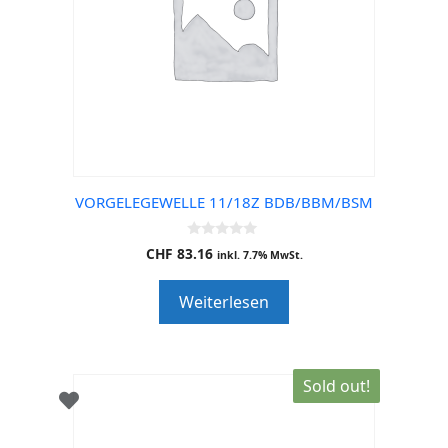
VORGELEGEWELLE 11/18Z BDB/BBM/BSM
0
CHF
83.16
inkl. 7.7% MwSt.
o
u
t
Weiterlesen
o
f
5
Sold out!