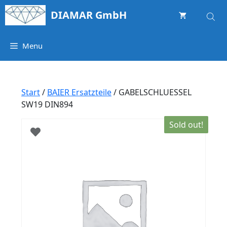
Springe
DIAMAR GmbH
zum
Inhalt
Menu
Start
/
BAIER Ersatzteile
/ GABELSCHLUESSEL
SW19 DIN894
Sold out!