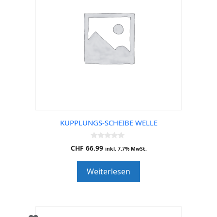
KUPPLUNGS-SCHEIBE WELLE
0
CHF
66.99
inkl. 7.7% MwSt.
o
u
t
Weiterlesen
o
f
5