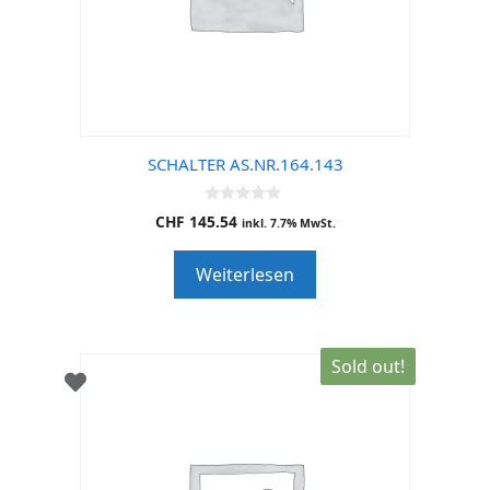
SCHALTER AS.NR.164.143
0
CHF
145.54
inkl. 7.7% MwSt.
o
u
t
Weiterlesen
o
f
5
Sold out!