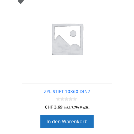
ZYL.STIFT 10X60 DIN7
0
CHF
3.69
inkl. 7.7% MwSt.
o
u
t
In den Warenkorb
o
f
5