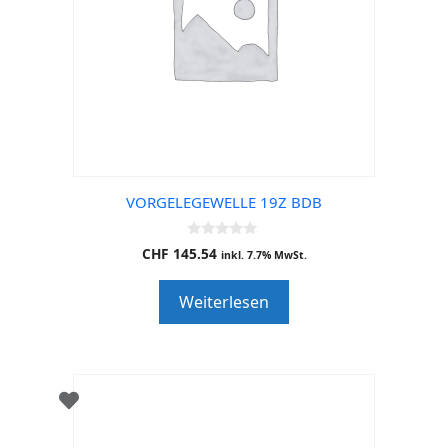
VORGELEGEWELLE 19Z BDB
0
CHF
145.54
inkl. 7.7% MwSt.
o
u
t
Weiterlesen
o
f
5