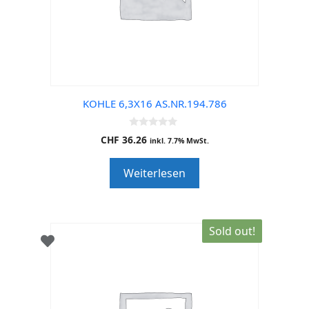
KOHLE 6,3X16 AS.NR.194.786
0
CHF
36.26
inkl. 7.7% MwSt.
o
u
t
Weiterlesen
o
f
5
Sold out!