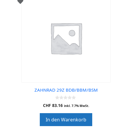
ZAHNRAD 29Z BDB/BBM/BSM
0
CHF
83.16
inkl. 7.7% MwSt.
o
u
t
In den Warenkorb
o
f
5