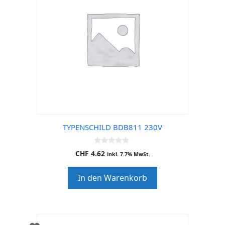
TYPENSCHILD BDB811 230V
0
CHF
4.62
inkl. 7.7% MwSt.
o
u
t
In den Warenkorb
o
f
5