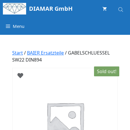
Springe
DIAMAR GmbH
zum
Inhalt
Menu
Start
/
BAIER Ersatzteile
/ GABELSCHLUESSEL
SW22 DIN894
Sold out!