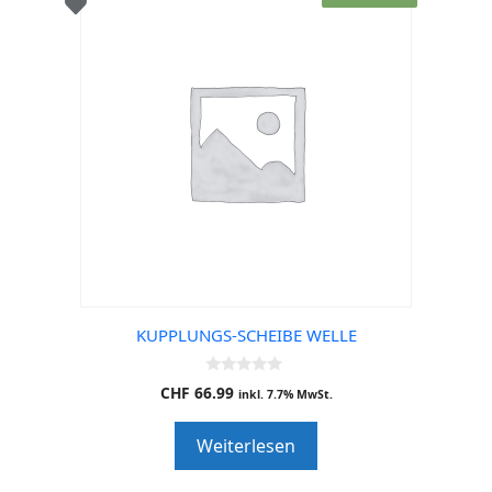
KUPPLUNGS-SCHEIBE WELLE
0
CHF
66.99
inkl. 7.7% MwSt.
o
u
t
Weiterlesen
o
f
5