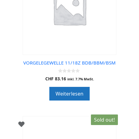
VORGELEGEWELLE 11/18Z BDB/BBM/BSM
0
CHF
83.16
inkl. 7.7% MwSt.
o
u
t
Weiterlesen
o
f
5
Sold out!