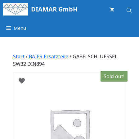
Springe
DIAMAR GmbH
zum
Inhalt
Menu
Start
/
BAIER Ersatzteile
/ GABELSCHLUESSEL
SW32 DIN894
Sold out!