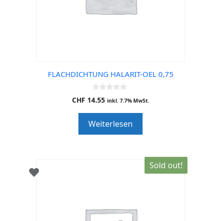
FLACHDICHTUNG HALARIT-OEL 0,75
0
CHF
14.55
inkl. 7.7% MwSt.
o
u
t
Weiterlesen
o
f
5
Sold out!