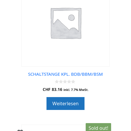
SCHALTSTANGE KPL. BDB/BBM/BSM
0
CHF
83.16
inkl. 7.7% MwSt.
o
u
t
Weiterlesen
o
f
5
Sold out!