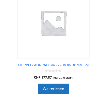
DOPPELZAHNRAD 34/27Z BDB/BBM/BSM
0
CHF
177.87
inkl. 7.7% MwSt.
o
u
t
Weiterlesen
o
f
5