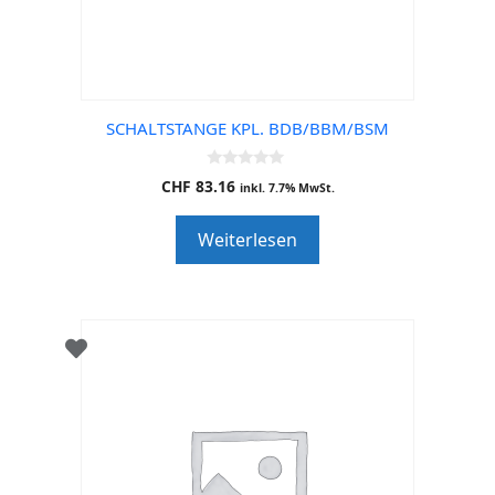
SCHALTSTANGE KPL. BDB/BBM/BSM
0
CHF
83.16
inkl. 7.7% MwSt.
o
u
t
Weiterlesen
o
f
5