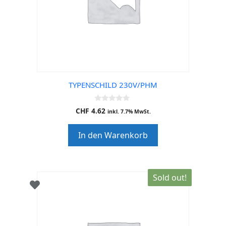
TYPENSCHILD 230V/PHM
0
CHF
4.62
inkl. 7.7% MwSt.
o
u
t
In den Warenkorb
o
f
5
Sold out!