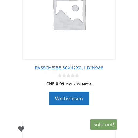
PASSCHEIBE 30X42X0,1 DIN988
0
CHF
0.99
inkl. 7.7% MwSt.
o
u
t
Weiterlesen
o
f
5
Sold out!