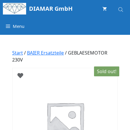
Springe
DIAMAR GmbH
zum
Inhalt
Menu
Start
/
BAIER Ersatzteile
/ GEBLAESEMOTOR
230V
Sold out!