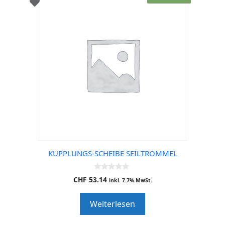
KUPPLUNGS-SCHEIBE SEILTROMMEL
0
CHF
53.14
inkl. 7.7% MwSt.
o
u
t
Weiterlesen
o
f
5