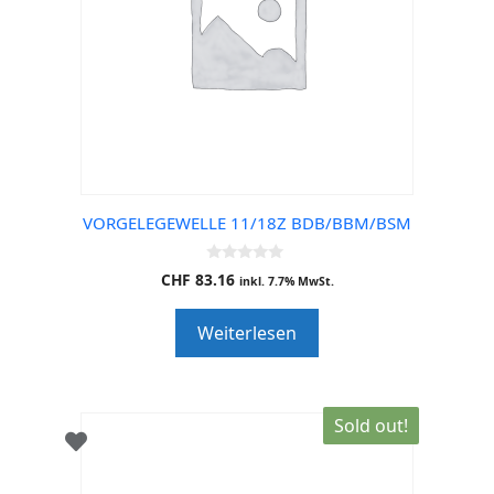
VORGELEGEWELLE 11/18Z BDB/BBM/BSM
0
CHF
83.16
inkl. 7.7% MwSt.
o
u
t
Weiterlesen
o
f
5
Sold out!