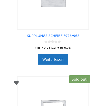
KUPPLUNGS-SCHEIBE F976/968
0
CHF
12.71
inkl. 7.7% MwSt.
o
u
t
Weiterlesen
o
f
5
Sold out!