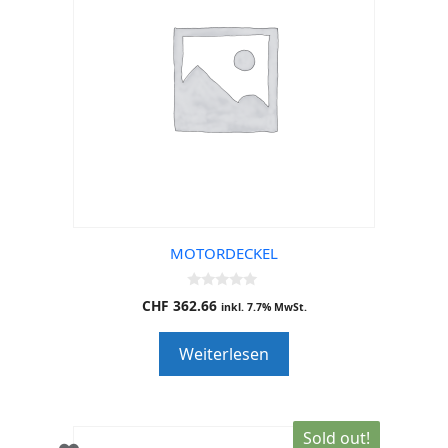
MOTORDECKEL
0
CHF
362.66
inkl. 7.7% MwSt.
o
u
t
Weiterlesen
o
f
5
Sold out!