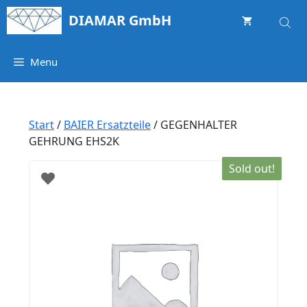
Springe
DIAMAR GmbH
zum
Inhalt
Menu
Start
/
BAIER Ersatzteile
/ GEGENHALTER
GEHRUNG EHS2K
Sold out!