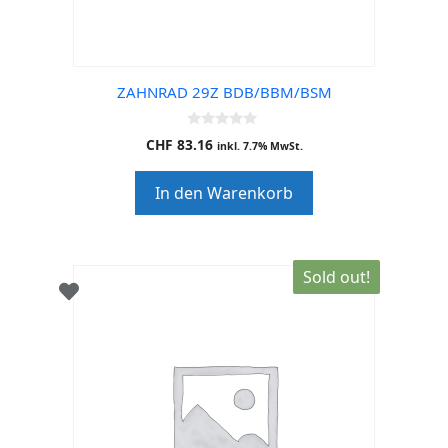
ZAHNRAD 29Z BDB/BBM/BSM
0
CHF
83.16
inkl. 7.7% MwSt.
o
u
t
In den Warenkorb
o
f
5
Sold out!