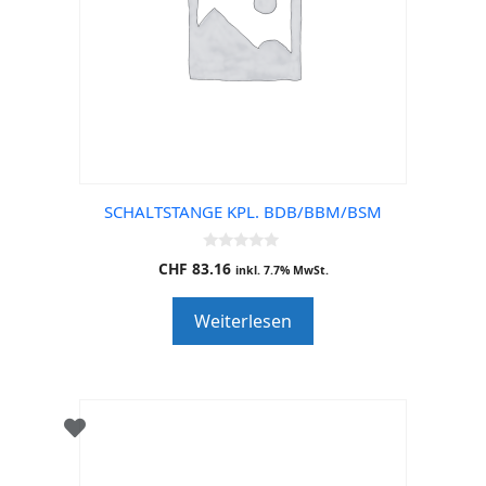
SCHALTSTANGE KPL. BDB/BBM/BSM
0
CHF
83.16
inkl. 7.7% MwSt.
o
u
t
Weiterlesen
o
f
5