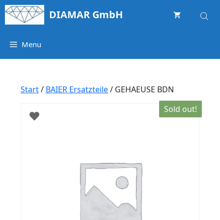
Springe
DIAMAR GmbH
zum
Inhalt
Menu
Start
/
BAIER Ersatzteile
/ GEHAEUSE BDN
Sold out!