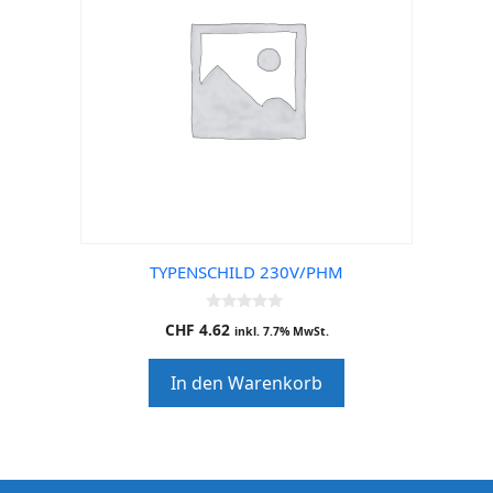
TYPENSCHILD 230V/PHM
0
CHF
4.62
inkl. 7.7% MwSt.
o
u
t
In den Warenkorb
o
f
5