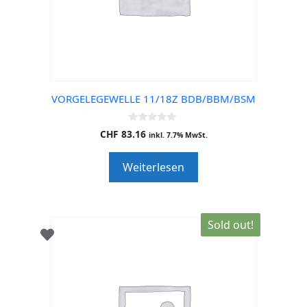
VORGELEGEWELLE 11/18Z BDB/BBM/BSM
0
CHF
83.16
inkl. 7.7% MwSt.
o
u
t
Weiterlesen
o
f
5
Sold out!